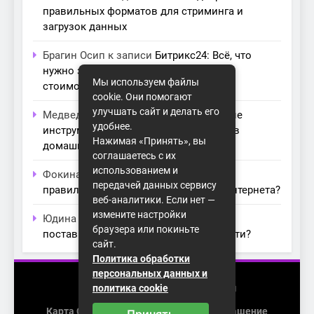
правильных форматов для стриминга и
загрузок данных
Брагин Осип
к записи
Битрикс24: Всё, что
нужно знать о лицензиях, тарифах и
Мы используем файлы
стоимости в компании Айтекс
cookie. Они помогают
улучшать сайт и делать его
Медведева Амалия
к записи
Основные
удобнее.
инструменты для создания серверов в
Нажимая «Принять», вы
домашних условиях
соглашаетесь с их
использованием и
Фокина Нева
к записи
Как выбрать
передачей данных сервису
правильный модем для домашнего интернета?
веб-аналитики. Если нет —
измените настройки
Юдина Ивона
к записи
Проблемы с
браузера или покиньте
поставщиками интернета: как их обойти?
сайт.
Политика обработки
персональных данных и
2026 (с) https://homenet-spb.ru
политика cookie
Карта Сайта
Пользовательское Соглашение