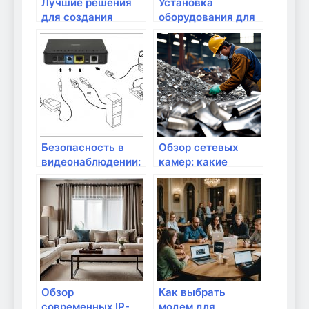
Лучшие решения
Установка
для создания
оборудования для
домашнего
домашних
кинотеатра
кинотеатров
Безопасность в
Обзор сетевых
видеонаблюдении:
камер: какие
как выбрать
параметры важны?
оборудование
Обзор
Как выбрать
современных IP-
модем для