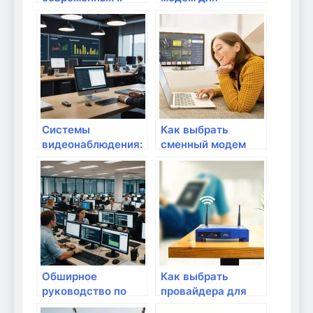
камер: что выбрать
домашнего
для дома?
интернета
Системы
Как выбрать
видеонаблюдения:
сменный модем
выбор
для домашнего
оборудования
интернета?
Обширное
Как выбрать
руководство по
провайдера для
сетевым
домашнего