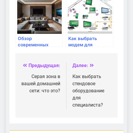
Обзор
Как выбрать
современных
модем для
стандартов Wi-Fi:
домашнего
что выбрать?
интернета
Предыдущая:
Далее:
Навигация
по
Серая зона в
Как выбрать
вашей домашней
стендовое
записям
сети: что это?
оборудование
для
специалиста?