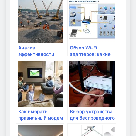
проекторным
интернета?
системам
Анализ
Обзор Wi-Fi
эффективности
адаптеров: какие
оборудования для
выбрать для
домашнего
своего
интернета
устройства?
Как выбрать
Выбор устройства
правильный модем
для беспроводного
для домашнего
вывода
интернета?
изображения