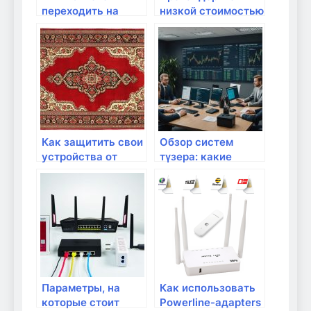
переходить на
низкой стоимостью
новое поколение?
услуги: стоит ли
доверять?
Как защитить свои
Обзор систем
устройства от
түзера: какие
вирусов через Wifi
выбрать?
Параметры, на
Как использовать
которые стоит
Powerline-адapters