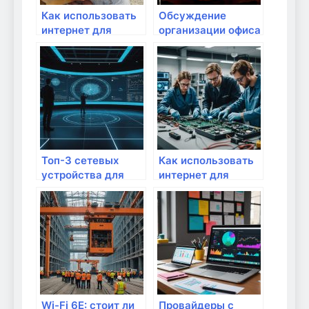
Как использовать
Обсуждение
интернет для
организации офиса
создания бизнес-
на уровне сети
моделей?
Топ-3 сетевых
Как использовать
устройства для
интернет для
удаленной работы
улучшения
качества жизни?
Wi-Fi 6E: стоит ли
Провайдеры с