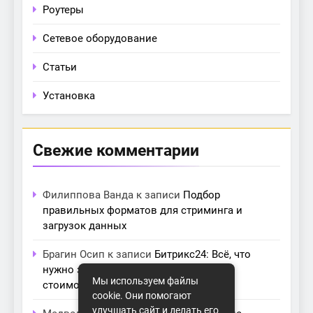
Роутеры
Сетевое оборудование
Статьи
Установка
Свежие комментарии
Филиппова Ванда
к записи
Подбор
правильных форматов для стриминга и
загрузок данных
Брагин Осип
к записи
Битрикс24: Всё, что
нужно знать о лицензиях, тарифах и
Мы используем файлы
стоимости в компании Айтекс
cookie. Они помогают
улучшать сайт и делать его