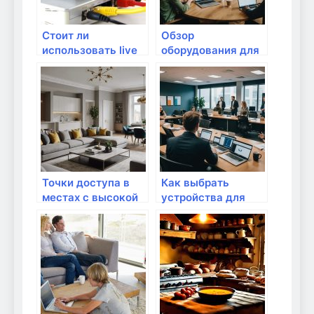
Стоит ли
Обзор
использовать live
оборудования для
USB? Подробный
организации
обзор
видеоконференций
Точки доступа в
Как выбрать
местах с высокой
устройства для
нагрузкой: советы
умножения
по применению
скорости
интернета