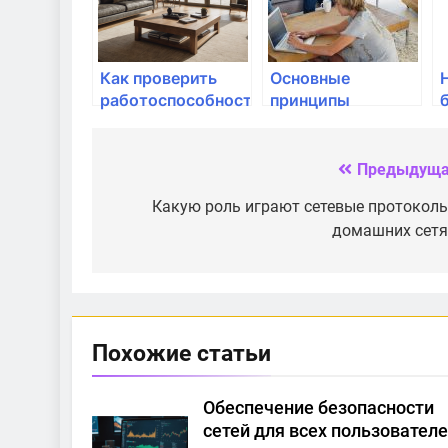
Как проверить
Основные
работоспособность
принципы
домашней сети?
безопасности в
домашней сети
Предыдуща
Навигация
по
Какую роль играют сетевые протоколы
домашних сетя
записям
Похожие статьи
Обеспечение безопасности
сетей для всех пользователе