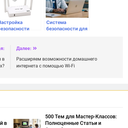
Настройка
Система
безопасности
безопасности для
домашней сети:
домашней сети
советы и
рекомендации
я:
Далее:
 в
Расширяем возможности домашнего
х?
интернета с помощью Wi-Fi
500 Тем для Мастер-Классов:
й в
Полноценные Статьи и