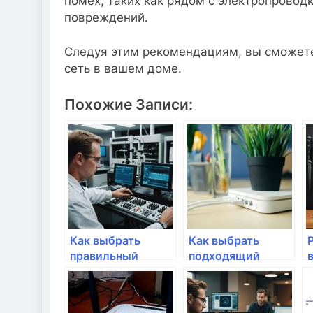
помех, таких как рядом с электропровод
повреждений.
Следуя этим рекомендациям, вы сможет
сеть в вашем доме.
Похожие Записи:
Как выбрать
Как выбрать
правильный
подходящий
интернет-кабель?
маршрутизатор
для домашней
сети?