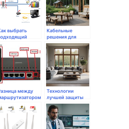
Как выбрать
Кабельные
подходящий
решения для
роутер для
дома: каким
домашней Wi-Fi
кабелем лучше
сети
пользоваться?
Разница между
Технологии
маршрутизатором
лучшей защиты
и роутером: что
вашей домашней
выбрать для
сети
домашней сети?