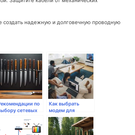
кой. Защитите кабели от механических
е создать надежную и долговечную проводную
Рекомендации по
Как выбрать
выбору сетевых
модем для
кабелей для дома
использования в
домашней сети?