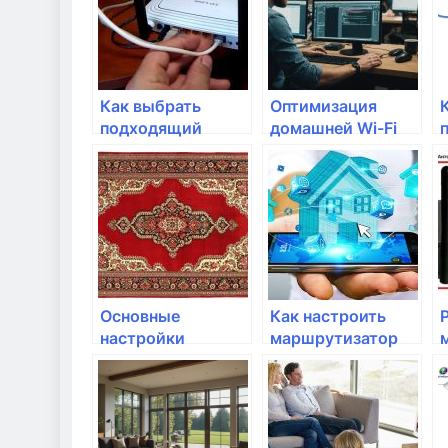
Как выбрать
Оптимизация
подходящий
домашней Wi-Fi
роутер для
сети для онлайн-
домашней сети?
игр
Основные
Как настроить
настройки
маршрутизатор
безопасности для
для безопасности
домашней сети
домашней сети