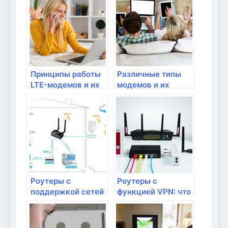
подключения?
Принципы работы
Различные типы
LTE-модемов и их
модемов и их
применение
особенности
Роутеры с
Роутеры с
поддержкой сетей
функцией VPN: что
нового поколения:
это такое и как
что это такое?
настроить?