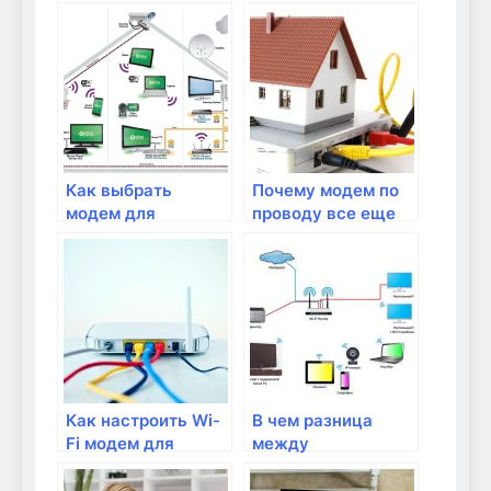
для подключения
для домашнего
через сетевой
интернета?
кабель?
Как выбрать
Почему модем по
модем для
проводу все еще
стабильного
актуален?
интернет-
соединения?
Как настроить Wi-
В чем разница
Fi модем для
между
быстрого и
кабельными и DSL-
надежного
модемами?