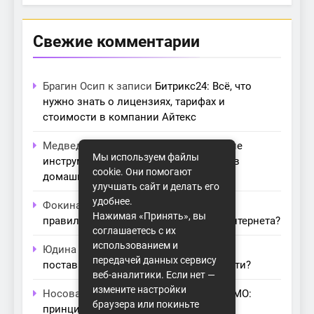
Свежие комментарии
Брагин Осип
к записи
Битрикс24: Всё, что
нужно знать о лицензиях, тарифах и
стоимости в компании Айтекс
Медведева Амалия
к записи
Основные
Мы используем файлы
инструменты для создания серверов в
cookie. Они помогают
домашних условиях
улучшать сайт и делать его
удобнее.
Фокина Нева
к записи
Как выбрать
Нажимая «Принять», вы
правильный модем для домашнего интернета?
соглашаетесь с их
использованием и
Юдина Ивона
к записи
Проблемы с
передачей данных сервису
поставщиками интернета: как их обойти?
веб-аналитики. Если нет —
измените настройки
Носова Агата
к записи
Технология MIMO:
браузера или покиньте
принципы работы и её преимущества