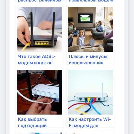
моделей роутеров
для домашнего
интернета?
Что такое ADSL-
Плюсы и минусы
модем и как он
использования
работает?
DSL-модема
Как выбрать
Как настроить Wi-
подходящий
Fi модем для
роутер для
быстрого и