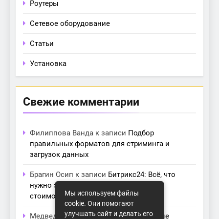
Роутеры
Сетевое оборудование
Статьи
Установка
Свежие комментарии
Филиппова Ванда
к записи
Подбор
правильных форматов для стриминга и
загрузок данных
Брагин Осип
к записи
Битрикс24: Всё, что
нужно знать о лицензиях, тарифах и
Мы используем файлы
стоимости в компании Айтекс
cookie. Они помогают
улучшать сайт и делать его
Медведева Амалия
к записи
Основные