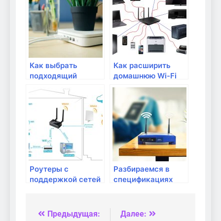
Как выбрать
Как расширить
подходящий
домашнюю Wi-Fi
маршрутизатор
сеть
для домашней
сети?
Роутеры с
Разбираемся в
поддержкой сетей
спецификациях
нового поколения:
роутеров: частоты,
что это такое?
стандарты,
протоколы
Предыдущая:
Далее:
Навигация