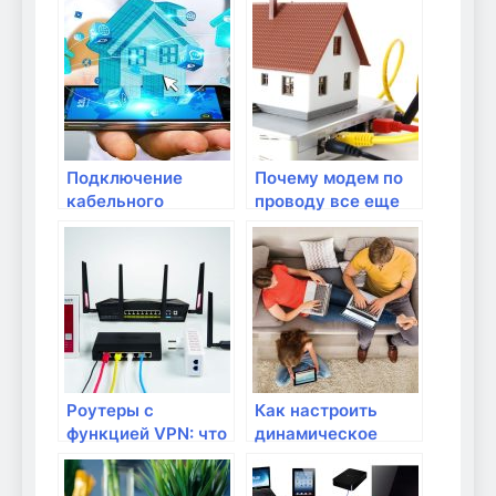
домашней сети?
надежного
подключения?
Подключение
Почему модем по
кабельного
проводу все еще
Интернета:
актуален?
настройка и
подключение
модема
Роутеры с
Как настроить
функцией VPN: что
динамическое
это такое и как
обновление DNS на
настроить?
роутере?