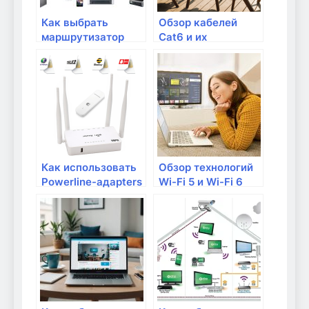
Как выбрать
Обзор кабелей
маршрутизатор
Cat6 и их
для частного
преимущества
дома?
Как использовать
Обзор технологий
Powerline-адapters
Wi-Fi 5 и Wi-Fi 6
для улучшения
интернета?