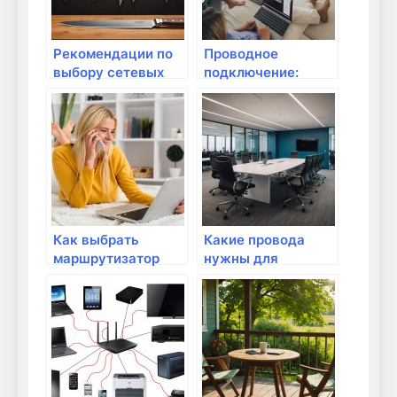
Рекомендации по
Проводное
выбору сетевых
подключение:
кабелей для дома
Ethernet-кабели и
их классификация
Как выбрать
Какие провода
маршрутизатор
нужны для
для квартир с
подключения к
высокой
интернету?
проходимостью?