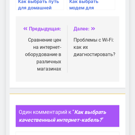
Как выбрать путь
Как выбрать
для домашней
модем для
проводной сети
стабильного
интернет-
соединения?
Предыдущая:
Далее:
Навигация
по
Сравнение цен
Проблемы с Wi-Fi:
на интернет-
как их
записям
оборудование в
диагностировать?
различных
магазинах
Один комментарий к “
Как выбрать
качественный интернет-кабель?
”