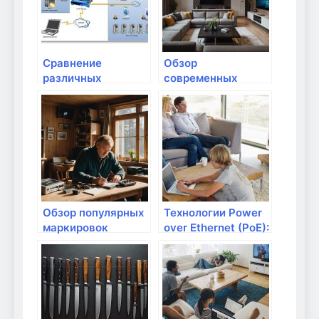
Сравнение
Обзор
различных
современных
форматов сетевых
стандартов Wi-Fi:
кабелей
что выбрать?
Обзор популярных
Технологии Power
маркировок
over Ethernet (PoE):
кабелей для
питание через
интернета
сетевой кабель