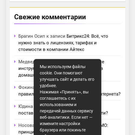
Свежие комментарии
Брагин Осип
к записи
Битрикс24: Всё, что
нужно знать о лицензиях, тарифах и
стоимости в компании Айтекс
Медведева Амалия
к записи
Основные
Мы используем файлы
инструменты для создания серверов в
cookie. Они помогают
домашних условиях
улучшать сайт и делать его
удобнее.
Фокина Нева
к записи
Как выбрать
Нажимая «Принять», вы
правильный модем для домашнего интернета?
соглашаетесь с их
использованием и
Юдина Ивона
к записи
Проблемы с
передачей данных сервису
поставщиками интернета: как их обойти?
веб-аналитики. Если нет —
измените настройки
Носова Агата
к записи
Технология MIMO:
браузера или покиньте
принципы работы и её преимущества