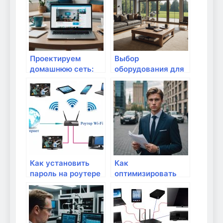
Проектируем
Выбор
домашнюю сеть:
оборудования для
шаги к идеальному
видеонаблюдения
Wi-Fi
в доме
Как установить
Как
пароль на роутере
оптимизировать
для защиты сети?
свою домашнюю
Wi-Fi сеть для
учебы?