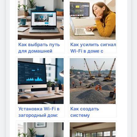
Как выбрать путь
Как усилить сигнал
для домашней
Wi-Fi в доме с
проводной сети
помощью роутера?
Установка Wi-Fi в
Как создать
загородный дом:
систему
что учесть?
мониторинга
температуры в
доме