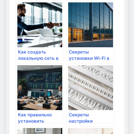
Как создать
Секреты
локальную сеть в
установки Wi-Fi в
квартире
многоквартирном
доме
Как правильно
Секреты
установить
настройки
маршрутизатор в
локальной сети в
доме
квартире