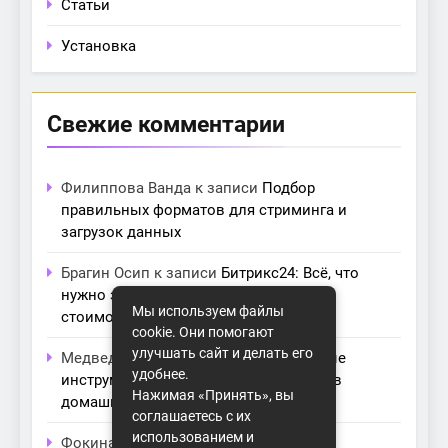
Статьи
Установка
Свежие комментарии
Филиппова Ванда
к записи
Подбор
правильных форматов для стриминга и
загрузок данных
Брагин Осип
к записи
Битрикс24: Всё, что
нужно знать о лицензиях, тарифах и
Мы используем файлы
стоимости в компании Айтекс
cookie. Они помогают
улучшать сайт и делать его
Медведева Амалия
к записи
Основные
удобнее.
инструменты для создания серверов в
Нажимая «Принять», вы
домашних условиях
соглашаетесь с их
использованием и
Фокина Нева
к записи
Как выбрать