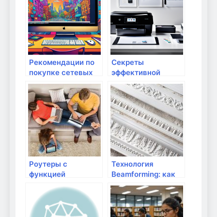
работает и как
продуктами
настроить?
Рекомендации по
Секреты
покупке сетевых
эффективной
хранилищ (NAS)
печати: обзор мфу
kyocera ecosys
ma4500x
Роутеры с
Технология
функцией
Beamforming: как
родительского
она работает?
контроля: как
работает и как
настроить?