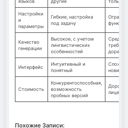
языков
другие
только
Настройки
Гибкие, настройка
Огранич
и
под задачу
функции
параметры
Высокое, с учетом
Среднее
Качество
лингвистических
требует
генерации
особенностей
доработ
Интуитивный и
Сложный
Интерфейс
понятный
новичко
Конкурентоспособная,
Дорогие
Стоимость
возможность
лицензи
пробных версий
Похожие Записи: