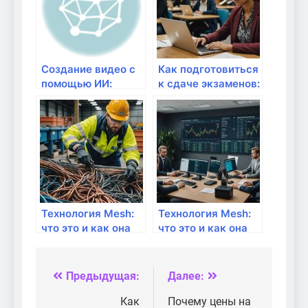
Создание видео с
Как подготовиться
помощью ИИ:
к сдаче экзаменов:
Лучшие нейросети
полный
для видео в 2024
путеводитель от
году
ТебеЗачет.ru
Технология Mesh:
Технология Mesh:
что это и как она
что это и как она
работает?
работает?
Предыдущая:
Далее:
Навигация
по
Как
Почему цены на