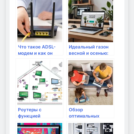
ChatGPT: советы и
домашнего
рекомендации для
использования:
пользователей
полный обзор
Что такое ADSL-
Идеальный газон
модем и как он
весной и осенью:
работает?
как работает
аэратор-
скарификатор и
как его выбрать
Роутеры с
Обзор
функцией
оптимальных
родительского
решений для
контроля: как
работы с медиа-