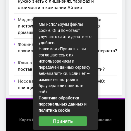
нужно знать о лицензиях, тарифах и
стоимости в компании Айтекс
Медведева Амалия
к записи
Основные
Мы используем файлы
инструменты для создания серверов в
cookie. Они помогают
домашних условиях
улучшать сайт и делать его
удобнее.
Фокина Нева
к записи
Как выбрать
Нажимая «Принять», вы
правильный модем для домашнего интернета?
соглашаетесь с их
использованием и
Юдина Ивона
к записи
Проблемы с
передачей данных сервису
поставщиками интернета: как их обойти?
веб-аналитики. Если нет —
измените настройки
Носова Агата
к записи
Технология MIMO:
браузера или покиньте
принципы работы и её преимущества
сайт.
Политика обработки
персональных данных и
2026 (с) https://homenet-spb.ru
политика cookie
Карта Сайта
Пользовательское Соглашение
Принять