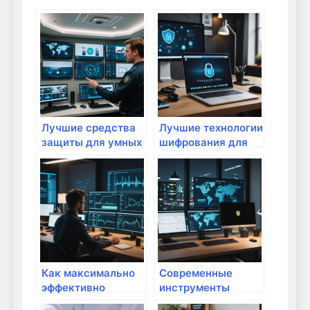
Лучшие средства
Лучшие технологии
защиты для умных
шифрования для
домов с высокой
защиты домашнего
степенью
интернета: полный
автоматизации:
обзор и
полный обзор и
рекомендации
рекомендации
Как максимально
Современные
эффективно
инструменты
использовать
защиты сети для