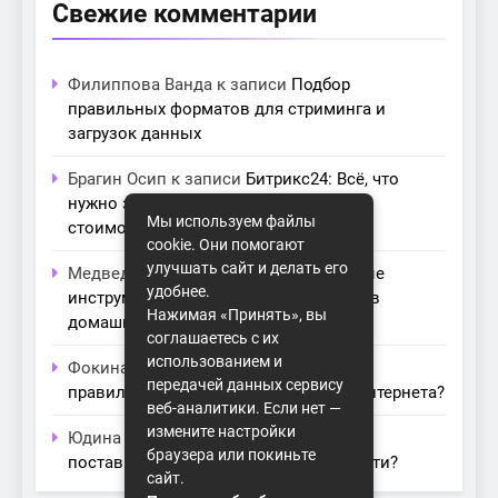
Свежие комментарии
Филиппова Ванда
к записи
Подбор
правильных форматов для стриминга и
загрузок данных
Брагин Осип
к записи
Битрикс24: Всё, что
нужно знать о лицензиях, тарифах и
Мы используем файлы
стоимости в компании Айтекс
cookie. Они помогают
улучшать сайт и делать его
Медведева Амалия
к записи
Основные
удобнее.
инструменты для создания серверов в
Нажимая «Принять», вы
домашних условиях
соглашаетесь с их
использованием и
Фокина Нева
к записи
Как выбрать
передачей данных сервису
правильный модем для домашнего интернета?
веб-аналитики. Если нет —
измените настройки
Юдина Ивона
к записи
Проблемы с
браузера или покиньте
поставщиками интернета: как их обойти?
сайт.