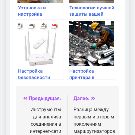
Установка и
Технологии лучшей
настройка
защиты вашей
фаервола для
домашней сети
защиты домашней
сети
Настройка
Настройка
безопасности
принтера в
домашней сети:
домашней сети
советы и
рекомендации
Предыдущая:
Далее:
Навигация
по
Инструменты
Разница между
для анализа
первым и вторым
записям
соединения в
поколениям
интернет-сети
маршрутизаторов