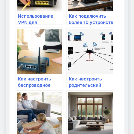
Использование
Как подключить
VPN для
более 10 устройств
безопасного
к домашней сети?
удаленного
доступа к
домашней сети
Как настроить
Как настроить
беспроводное
родительский
соединение Wi-Fi в
контроль в
домашней сети?
домашней сети?