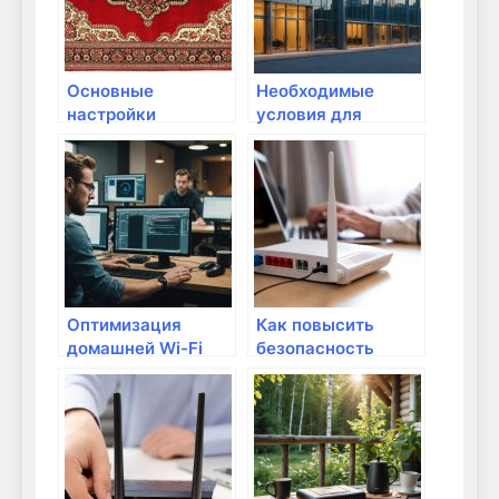
Основные
Необходимые
настройки
условия для
безопасности для
быстрой домашней
домашней сети
сети
Оптимизация
Как повысить
домашней Wi-Fi
безопасность
сети для онлайн-
домашней Wi-Fi
игр
сети с помощью
роутера?