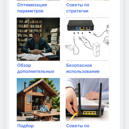
Оптимизация
Советы по
параметров
стратегии
оборудования для
улучшения работы
обмена данными
в интернет-сетях
Обзор
Безопасное
дополнительных
использование
функций
облачных сервисов
современных
и хранение данных
маршрутизаторов
Подбор
Советы по