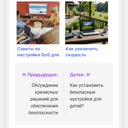
защитить личную
технологий для
информацию
передачи данных
Советы по
Как увеличить
настройки QoS для
скорость
больших объемов
интернета без
данных
дополнительных
затрат
Предыдущая:
Далее:
Навигация
по
Обсуждение
Как установить
кризисных
безопасные
записям
решений для
настройки для
обеспечения
детей?
безопасности