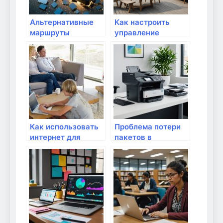
Альтернативные
Как настроить
маршруты
управление
передачи данных в
потоком данных в
условиях кризиса
зависимости от
ситуации?
Как использовать
Проблема потери
интернет для
пакетов в
создания бизнес-
интернет-
моделей?
соединении: пути
решения