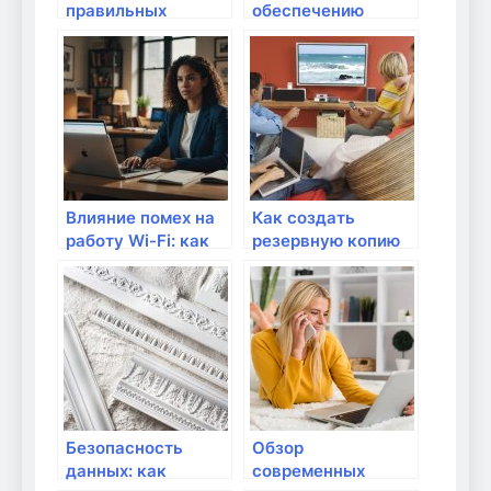
правильных
обеспечению
форматов для
доступности для
стриминга и
недостатков
загрузок данных
сетевых
возможностей
Влияние помех на
Как создать
работу Wi-Fi: как
резервную копию
улучшить
данных в
стабильность
домашней сети?
соединения
Безопасность
Обзор
данных: как
современных