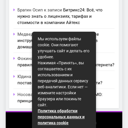
Брагин Осип
к записи
Битрикс24: Всё, что
нужно знать о лицензиях, тарифах и
стоимости в компании Айтекс
Медведева Амалия
к записи
Основные
Мы используем файлы
инструменты для создания серверов в
cookie. Они помогают
домашних условиях
улучшать сайт и делать его
удобнее.
Фокина Нева
к записи
Как выбрать
Нажимая «Принять», вы
правильный модем для домашнего интернета?
соглашаетесь с их
использованием и
Юдина Ивона
к записи
Проблемы с
передачей данных сервису
поставщиками интернета: как их обойти?
веб-аналитики. Если нет —
измените настройки
Носова Агата
к записи
Технология MIMO:
браузера или покиньте
принципы работы и её преимущества
сайт.
Политика обработки
персональных данных и
2026 (с) https://homenet-spb.ru
политика cookie