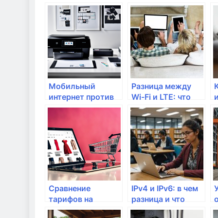
Мобильный
Разница между
интернет против
Wi-Fi и LTE: что
стационарного:
выбрать для
что выбрать?
дома?
Сравнение
IPv4 и IPv6: в чем
тарифов на
разница и что
интернет: какой
выбрать?