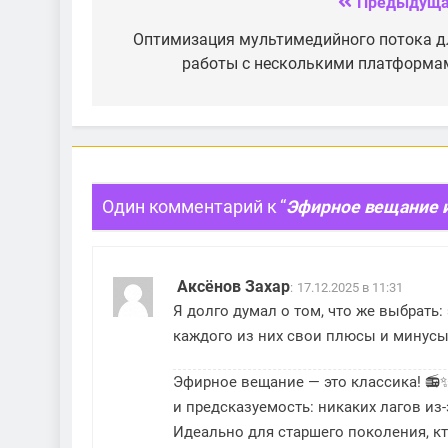
Предыдуща
Навигация
провайдера?
по
Оптимизация мультимедийного потока д
работы с несколькими платформа
записям
Один комментарий к “
Эфирное вещание и
Аксёнов Захар
:
17.12.2025 в 11:31
Я долго думал о том, что же выбрать:
каждого из них свои плюсы и минусы,
Эфирное вещание — это классика! 📻✨
и предсказуемость: никаких лагов из-
Идеально для старшего поколения, кт