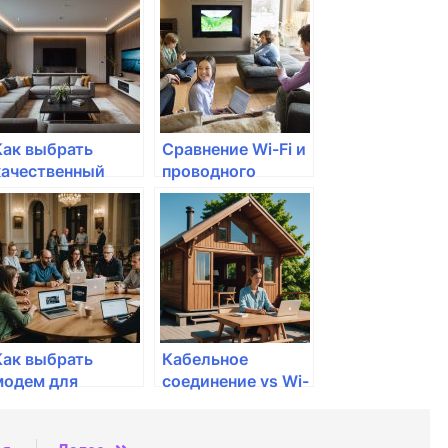
телевидения
хранилищ: что
выбрать для
дома?
Как выбрать
Сравнение Wi-Fi и
качественный
проводного
интернет-кабель?
интернета: что
лучше?
Как выбрать
Кабельное
модем для
соединение vs Wi-
домашнего
Fi: что лучше для
интернета
дома?