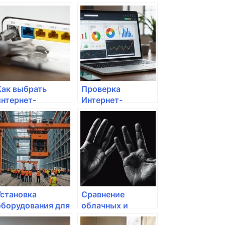
Как выбрать
Проверка
интернет-
Интернет-
провайдера для
провайдеров:
удаленного
полезные советы
доступа?
Установка
Сравнение
оборудования для
облачных и
интернет-
локальных