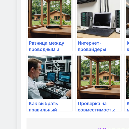
выбрать?
Разница между
Интернет-
проводным и
провайдеры
беспроводным
города Волжский
интернетом
Как выбрать
Проверка на
правильный
совместимость:
интернет-кабель?
как выбрать
оборудование для
вашего интернет-