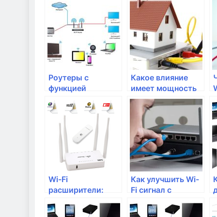
настройке Wi-Fi
сети в доме
Роутеры с
Какое влияние
функцией
имеет мощность
улучшения
сигнала на
сигнала: как они
дальность
работают и когда
покрытия Wi-Fi
они нужны?
роутера?
Wi-Fi
Как улучшить Wi-
расширители:
Fi сигнал с
плюсы и минусы
помощью
использования
модема?