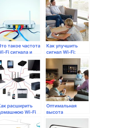
сигнала Wi-Fi и
сигнала
как их усилить
Что такое частота
Как улучшить
Wi-Fi сигнала и
сигнал Wi-Fi:
как ее настроить
советы и трюки
Как расширить
Оптимальная
домашнюю Wi-Fi
высота
сеть
размещения
роутера для Wi-Fi