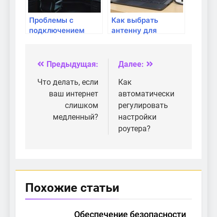
Проблемы с
Как выбрать
подключением
антенну для
видеопотока: как
улучшения сигнала
их избежать?
Wi-Fi?
Предыдущая:
Далее:
Навигация
по
Что делать, если
Как
ваш интернет
автоматически
записям
слишком
регулировать
медленный?
настройки
роутера?
Похожие статьи
Обеспечение безопасности