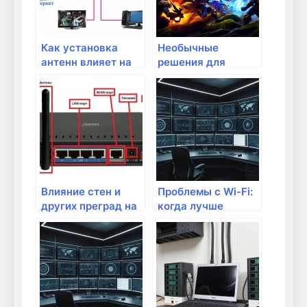
Как установка
Необычные
антенн влияет на
решения для
качество сигнала?
повышения
качества Wi-Fi
сигнала
Влияние стен и
Проблемы с Wi-Fi:
других преград на
когда лучше
качество Wi-Fi
заменить
сигнала
маршрутизатор?