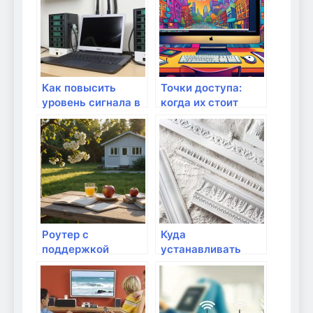
они нужны?
Как повысить
Точки доступа:
уровень сигнала в
когда их стоит
многоквартирных
подключить к
домах?
домашней сети?
Роутер с
Куда
поддержкой
устанавливать
4G/5G: когда стоит
маршрутизатор
выбирать для дачи
для лучшего Wi-Fi
сигнала?