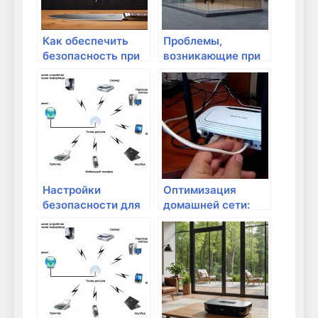
Как обеспечить
Проблемы,
безопасность при
возникающие при
использовании
использовании
интернета?
адапторов
Powerline
Настройки
Оптимизация
безопасности для
домашней сети:
IoT-устройств в
что важно знать?
сети