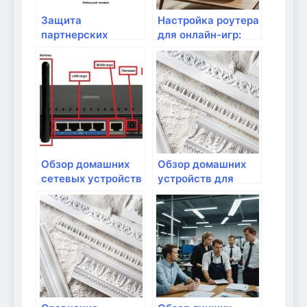
Защита
Настройка роутера
партнерских
для онлайн-игр:
домашних
что важно знать?
устройств от
кибератак
Обзор домашних
Обзор домашних
сетевых устройств
устройств для
с поддержкой IoT
удаленного
доступа