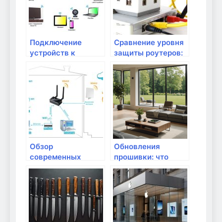
Подключение
Сравнение уровня
устройств к
защиты роутеров:
интернету через
что важно знать?
Bluetooth: плюсы и
минусы
Обзор
Обновления
современных
прошивки: что
подходов к
важно знать
кибербезопасности
в домашних сетях