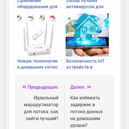
Сравнение
Обзор лучших
оборудования для
антивирусов для
умного дома: что
защиты домашних
важно?
маршрутизаторов
Новые технологии
Безопасность IoT
в домашних сетях:
устройств в
что стоит знать?
домашней сети
Предыдущая:
Далее:
Навигация
по
Идеальный
Как избежать
маршрутизатор
задержек в
записям
для потока: как
потоке данных
найти лучший?
на домашнем
уровне?