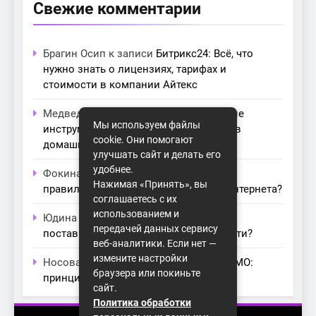
Свежие комментарии
Брагин Осип
к записи
Битрикс24: Всё, что
нужно знать о лицензиях, тарифах и
стоимости в компании Айтекс
Медведева Амалия
к записи
Основные
Мы используем файлы
инструменты для создания серверов в
cookie. Они помогают
домашних условиях
улучшать сайт и делать его
удобнее.
Фокина Нева
к записи
Как выбрать
Нажимая «Принять», вы
правильный модем для домашнего интернета?
соглашаетесь с их
использованием и
Юдина Ивона
к записи
Проблемы с
передачей данных сервису
поставщиками интернета: как их обойти?
веб-аналитики. Если нет —
измените настройки
Носова Агата
к записи
Технология MIMO:
браузера или покиньте
принципы работы и её преимущества
сайт.
Политика обработки