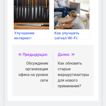
работают и когда
домах
они нужны?
Улучшение
Как улучшить
интернет-
сигнал Wi-Fi:
соединения для
советы и трюки
учебы: советы и
рекомендации
Предыдущая:
Далее:
Навигация
по
Обсуждение
Как обновить
организации
старые
записям
офиса на уровне
маршрутизаторы
сети
для нового
применения?