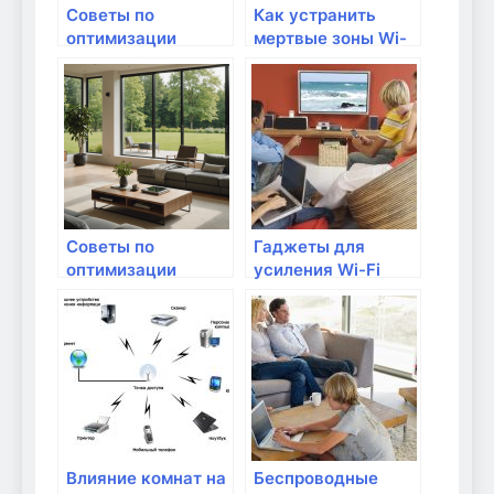
Советы по
Как устранить
оптимизации
мертвые зоны Wi-
масштабируемых
Fi в квартире?
алгоритмов в
домашней сети
Советы по
Гаджеты для
оптимизации
усиления Wi-Fi
маршрутизатора
сигнала: мифы и
для квартир
реальность
Влияние комнат на
Беспроводные