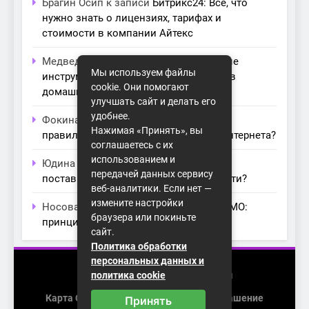
Брагин Осип
к записи
Битрикс24: Всё, что
нужно знать о лицензиях, тарифах и
стоимости в компании Айтекс
Медведева Амалия
к записи
Основные
Мы используем файлы
инструменты для создания серверов в
cookie. Они помогают
домашних условиях
улучшать сайт и делать его
удобнее.
Фокина Нева
к записи
Как выбрать
Нажимая «Принять», вы
правильный модем для домашнего интернета?
соглашаетесь с их
использованием и
Юдина Ивона
к записи
Проблемы с
передачей данных сервису
поставщиками интернета: как их обойти?
веб-аналитики. Если нет —
измените настройки
Носова Агата
к записи
Технология MIMO:
браузера или покиньте
принципы работы и её преимущества
сайт.
Политика обработки
персональных данных и
2026 (с) https://homenet-spb.ru
политика cookie
Карта Сайта
Пользовательское Соглашение
Принять