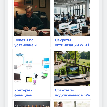
дальность
покрытия Wi-Fi
роутера?
Советы по
Секреты
установке и
оптимизации Wi-Fi
настройке Wi-Fi
для студентов
точки доступа
Роутеры с
Советы по
функцией
подключению к Wi-
улучшения
Fi в
сигнала: как они
многоквартирных