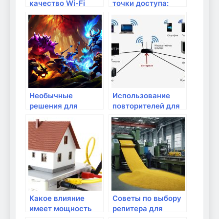
качество Wi-Fi
точки доступа:
сигнала
расширение зоны
покрытия Wi-Fi
Необычные
Использование
решения для
повторителей для
повышения
увеличения зоны
качества Wi-Fi
покрытия Wi-Fi
сигнала
Какое влияние
Советы по выбору
имеет мощность
репитера для
сигнала на
улучшения Wi-Fi