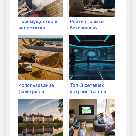
Преимущества и
Рейтинг самых
недостатки
безопасных
сетевых фильтров
маршрутизаторов
2023 года
Использование
Топ-3 сетевых
фильтров и
устройства для
удлинителей для
удаленной работы
подключения
оборудования