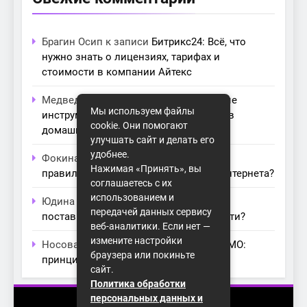
Брагин Осип
к записи
Битрикс24: Всё, что
нужно знать о лицензиях, тарифах и
стоимости в компании Айтекс
Медведева Амалия
к записи
Основные
Мы используем файлы
инструменты для создания серверов в
cookie. Они помогают
домашних условиях
улучшать сайт и делать его
удобнее.
Фокина Нева
к записи
Как выбрать
Нажимая «Принять», вы
правильный модем для домашнего интернета?
соглашаетесь с их
использованием и
Юдина Ивона
к записи
Проблемы с
передачей данных сервису
поставщиками интернета: как их обойти?
веб-аналитики. Если нет —
измените настройки
Носова Агата
к записи
Технология MIMO:
браузера или покиньте
принципы работы и её преимущества
сайт.
Политика обработки
персональных данных и