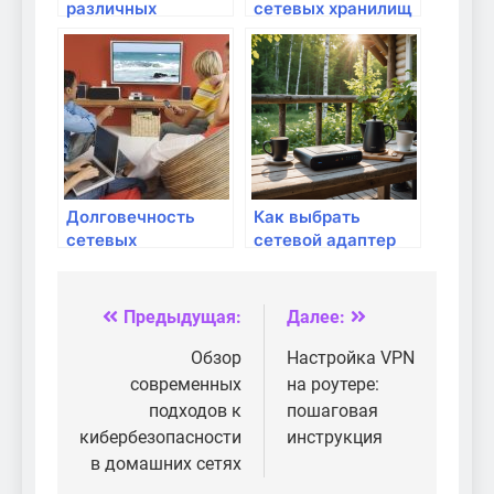
различных
сетевых хранилищ
форматов сетевых
(NAS) для
кабелей
улучшения
домашней сети
Долговечность
Как выбрать
сетевых
сетевой адаптер
устройств: на что
для настольного
обращать
ПК
внимание?
Предыдущая:
Далее:
Навигация
по
Обзор
Настройка VPN
современных
на роутере:
записям
подходов к
пошаговая
кибербезопасности
инструкция
в домашних сетях