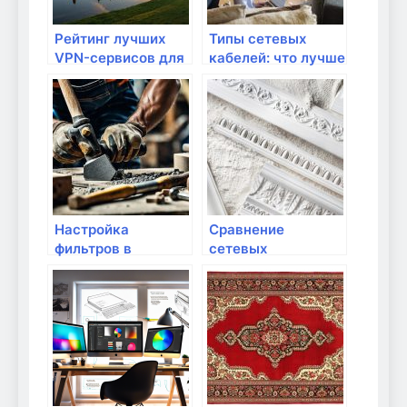
Рейтинг лучших
Типы сетевых
VPN-сервисов для
кабелей: что лучше
домашних
выбрать
пользователей
Настройка
Сравнение
фильтров в
сетевых
домашнем
адаптеров: какие
роутере: зачем и
лучше?
как?