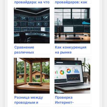
провайдера: на что
провайдеров: как
обратить внимание
правильно
сравнить?
Сравнение
Как конкуренция
различных
на рынке
интернет-планов:
провайдеров
какие предлагают
влияет на услуги
провайдеры?
Разница между
Проверка
проводным и
Интернет-