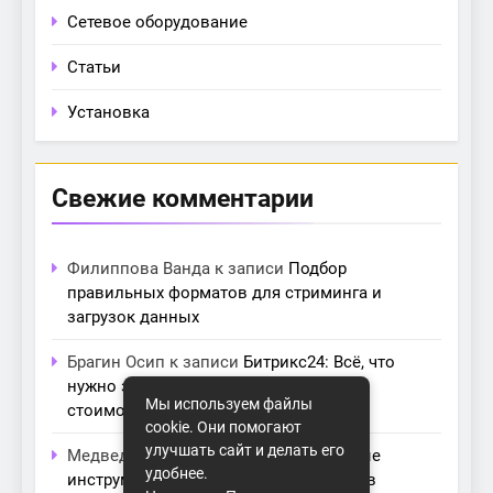
Сетевое оборудование
Статьи
Установка
Свежие комментарии
Филиппова Ванда
к записи
Подбор
правильных форматов для стриминга и
загрузок данных
Брагин Осип
к записи
Битрикс24: Всё, что
нужно знать о лицензиях, тарифах и
Мы используем файлы
стоимости в компании Айтекс
cookie. Они помогают
улучшать сайт и делать его
Медведева Амалия
к записи
Основные
удобнее.
инструменты для создания серверов в