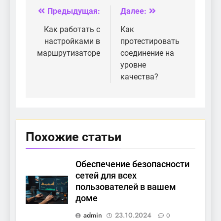
Предыдущая:
Далее:
Навигация
по
Как работать с
Как
настройками в
протестировать
записям
маршрутизаторе
соединение на
уровне
качества?
Похожие статьи
Обеспечение безопасности
сетей для всех
пользователей в вашем
доме
admin
23.10.2024
0