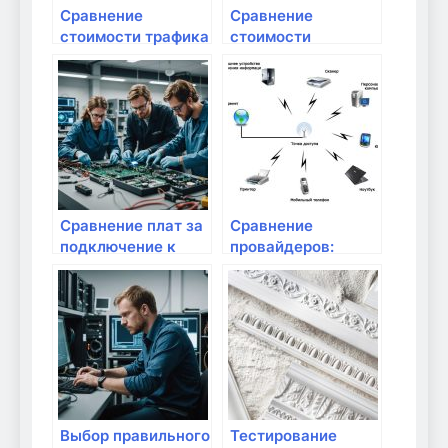
Сравнение
Сравнение
стоимости трафика
стоимости
у различных
подключения
провайдеров
интернета от
разных
провайдеров
Сравнение плат за
Сравнение
подключение к
провайдеров:
интернету
тарифы и скорость
интернета
Выбор правильного
Тестирование