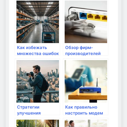
Как избежать
Обзор фирм-
множества ошибок
производителей
в настройках
сетевой
домашней сети?
электроники
Стратегии
Как правильно
улучшения
настроить модем
передачи данных в
для подключения
домашней сети
через сетевой