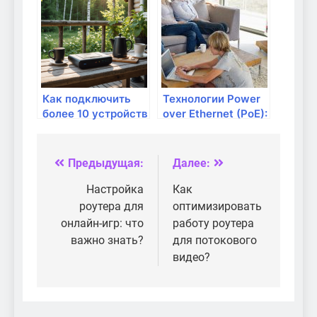
кабель?
Как подключить
Технологии Power
более 10 устройств
over Ethernet (PoE):
к домашней сети?
питание через
сетевой кабель
Предыдущая:
Далее:
Навигация
по
Настройка
Как
роутера для
оптимизировать
записям
онлайн-игр: что
работу роутера
важно знать?
для потокового
видео?