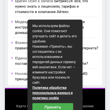
Брагин Осип
к записи
Битрикс24: Всё, что
нужно знать о лицензиях, тарифах и
стоимости в компании Айтекс
Медведева Амалия
к записи
Основные
Мы используем файлы
инструменты для создания серверов в
cookie. Они помогают
домашних условиях
улучшать сайт и делать его
удобнее.
Фокина Нева
к записи
Как выбрать
Нажимая «Принять», вы
правильный модем для домашнего интернета?
соглашаетесь с их
использованием и
Юдина Ивона
к записи
Проблемы с
передачей данных сервису
поставщиками интернета: как их обойти?
веб-аналитики. Если нет —
измените настройки
Носова Агата
к записи
Технология MIMO:
браузера или покиньте
принципы работы и её преимущества
сайт.
Политика обработки
персональных данных и
2026 (с) https://homenet-spb.ru
политика cookie
Карта Сайта
Пользовательское Соглашение
Принять