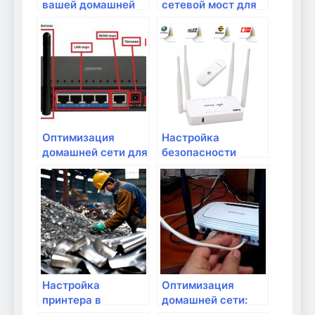
вашей домашней
сетевой мост для
сети: самые
объединения сетей
распространенные
угрозы
Оптимизация
Настройка
домашней сети для
безопасности
работы в условиях
домашней сети:
удаленного
советы и
доступа
рекомендации
Настройка
Оптимизация
принтера в
домашней сети:
домашней сети
что важно знать?