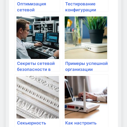
Оптимизация
Тестирование
сетевой
конфигурации
инфраструктуры
маршрутизатора:
для бизнеса
что проверить?
Секреты сетевой
Примеры успешной
безопасности в
организации
вашем доме
домашней сети
Секьюрность
Как настроить