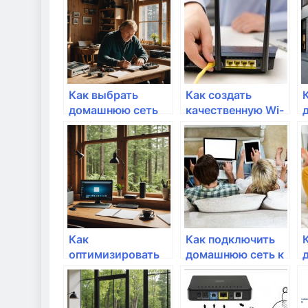
состоянии
Как выбрать
Как создать
домашнюю сеть
качественную Wi-
для онлайн-игр?
Fi сеть для своего
бизнеса?
Как
Как подключить
оптимизировать
домашнюю сеть к
домашнюю сеть
устройствам
для работы с
умного дома?
внешними