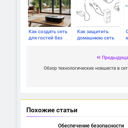
устройствами?
Как создать сеть
Как защитить
для гостей без
домашнюю сеть
доступа к
от взлома
основной
Предыдуща
Навигация
по
Обзор технологических новшеств в сет
записям
Похожие статьи
Обеспечение безопасности