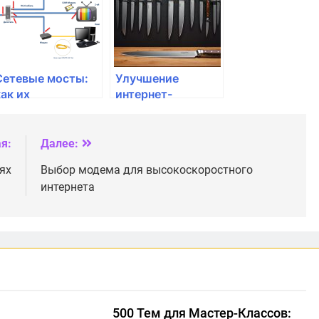
Сетевые мосты:
Улучшение
как их
интернет-
использовать в
соединения для
домашних
учебы: советы и
условиях?
рекомендации
я:
Далее:
ях
Выбор модема для высокоскоростного
интернета
500 Тем для Мастер-Классов: