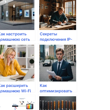
Как настроить
Секреты
домашнюю сеть
подключения IP-
для удаленной
камер в
работы?
домашнюю сеть
Как расширить
Как
домашнюю Wi-Fi
оптимизировать
сеть с помощью
свою домашнюю
репитера?
Wi-Fi сеть для
учебы?