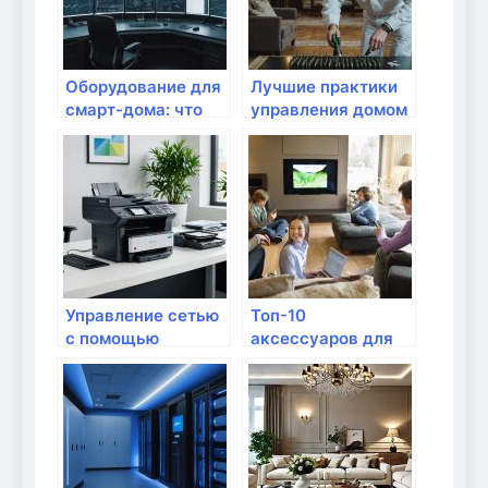
Оборудование для
Лучшие практики
смарт-дома: что
управления домом
выбрать?
через интернет
Управление сетью
Топ-10
с помощью
аксессуаров для
мобильного
домашнего
приложения
интернета