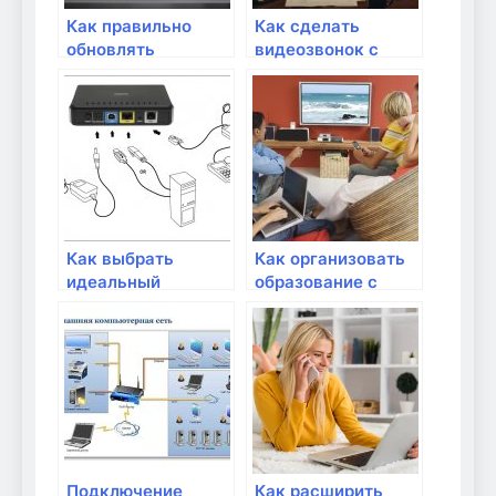
Как правильно
Как сделать
обновлять
видеозвонок с
оборудование для
высоким
интернета?
качеством?
Как выбрать
Как организовать
идеальный
образование с
маршрутизатор
помощью Wi-Fi?
для интернета
вещей?
Подключение
Как расширить