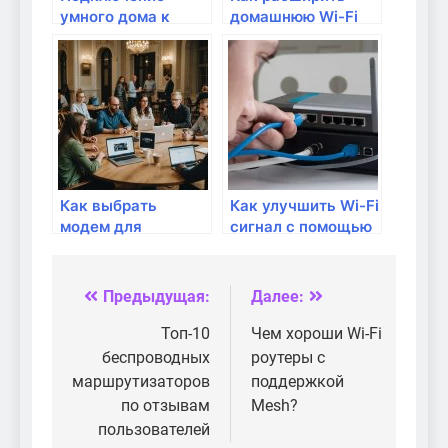
умного дома к
домашнюю Wi-Fi
роутеру: что нужно
сеть с помощью
знать?
репитера?
Как выбрать
Как улучшить Wi-Fi
модем для
сигнал с помощью
домашнего
модема?
интернета
Предыдущая:
Далее:
Навигация
по
Топ-10
Чем хороши Wi-Fi
беспроводных
роутеры с
записям
маршрутизаторов
поддержкой
по отзывам
Mesh?
пользователей