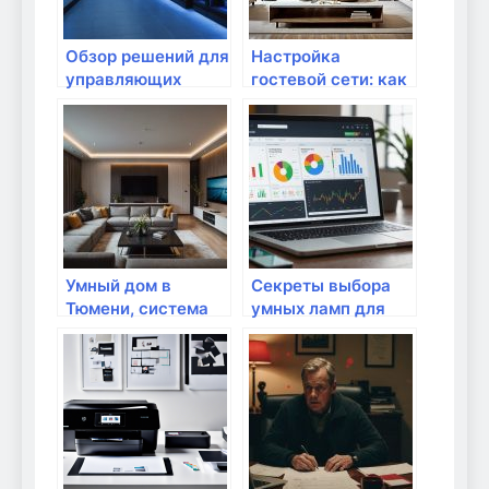
Обзор решений для
Настройка
управляющих
гостевой сети: как
устройств через
это сделать?
Wi-Fi
Умный дом в
Секреты выбора
Тюмени, система
умных ламп для
автоматизации
управления через
дома — ТЦСТ
Wi-Fi