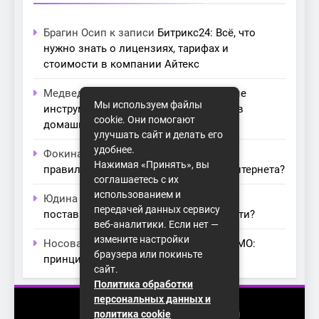
Брагин Осип
к записи
Битрикс24: Всё, что
нужно знать о лицензиях, тарифах и
стоимости в компании Айтекс
Медведева Амалия
к записи
Основные
Мы используем файлы
инструменты для создания серверов в
cookie. Они помогают
домашних условиях
улучшать сайт и делать его
удобнее.
Фокина Нева
к записи
Как выбрать
Нажимая «Принять», вы
правильный модем для домашнего интернета?
соглашаетесь с их
использованием и
Юдина Ивона
к записи
Проблемы с
передачей данных сервису
поставщиками интернета: как их обойти?
веб-аналитики. Если нет —
измените настройки
Носова Агата
к записи
Технология MIMO:
браузера или покиньте
принципы работы и её преимущества
сайт.
Политика обработки
персональных данных и
2026 (с) https://homenet-spb.ru
политика cookie