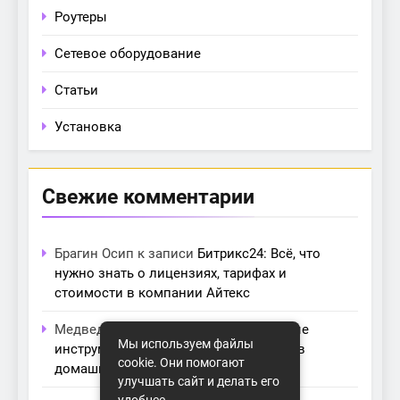
Роутеры
Сетевое оборудование
Статьи
Установка
Свежие комментарии
Брагин Осип
к записи
Битрикс24: Всё, что
нужно знать о лицензиях, тарифах и
стоимости в компании Айтекс
Медведева Амалия
к записи
Основные
Мы используем файлы
инструменты для создания серверов в
cookie. Они помогают
домашних условиях
улучшать сайт и делать его