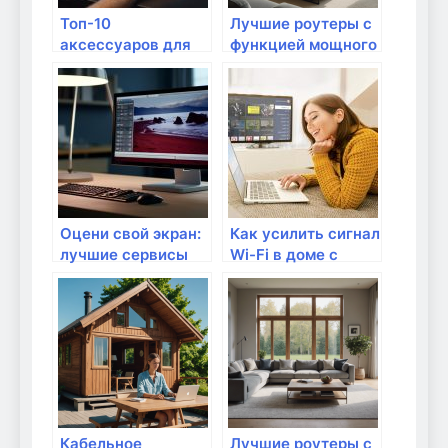
Топ-10
Лучшие роутеры с
аксессуаров для
функцией мощного
маршрутизаторов
Wi-Fi для
загородного дома
Оцени свой экран:
Как усилить сигнал
лучшие сервисы
Wi-Fi в доме с
для теста дисплея
помощью роутера?
смартфона
Кабельное
Лучшие роутеры с