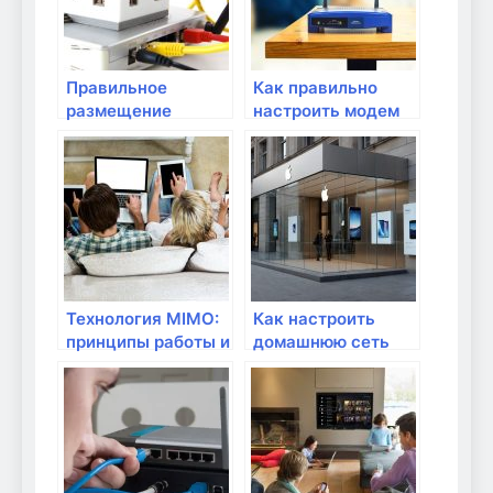
Правильное
Как правильно
размещение
настроить модем
антенн устройств
для подключения
Wi-Fi сети
через сетевой
кабель?
Технология MIMO:
Как настроить
принципы работы и
домашнюю сеть
её преимущества
для удаленной
работы?