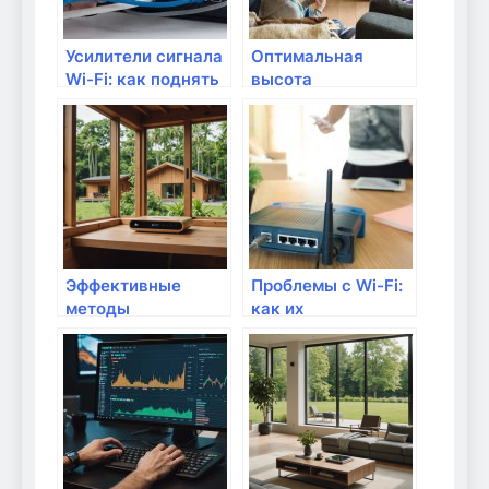
Усилители сигнала
Оптимальная
Wi-Fi: как поднять
высота
мощность сети
размещения
роутера для Wi-Fi
сети
Эффективные
Проблемы с Wi-Fi:
методы
как их
расположения
диагностировать и
роутера на даче
решить
для оптимального
Wi-Fi покрытия