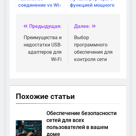
соединение vs Wi-
функцией мощного
Fi: что лучше для
Wi-Fi для
дома?
загородного дома
Предыдущая:
Далее:
Навигация
по
Преимущества и
Выбор
недостатки USB-
программного
записям
адаптеров для
обеспечения для
Wi-Fi
контроля сети
Похожие статьи
Обеспечение безопасности
сетей для всех
пользователей в вашем
доме