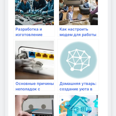
Разработка и
Как настроить
изготовление
модем для работы
электронных
с IP-телефонией?
устройств — КЕДР
Solutions
Основные причины
Домашняя утварь:
неполадок с
создание уюта в
модемом и их
каждом доме
решение