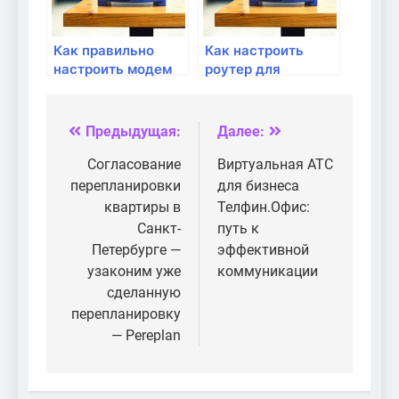
Как правильно
Как настроить
настроить модем
роутер для
для подключения
подключения
через сетевой
через VPN
кабель?
Предыдущая:
Далее:
Навигация
по
Согласование
Виртуальная АТС
перепланировки
для бизнеса
записям
квартиры в
Телфин.Офис:
Санкт-
путь к
Петербурге —
эффективной
узаконим уже
коммуникации
сделанную
перепланировку
— Pereplan