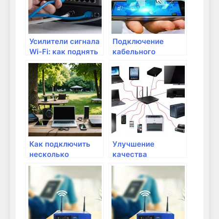
Усилители сигнала
Подключение
Wi-Fi: как поднять
кабельного
мощность сети
Интернета:
настройка и
подключение
модема
Как подключить
Улучшение
несколько
качества
устройств к
видеозвонков в
дачному роутеру
Скайпе или Zoom
без потери
скорости