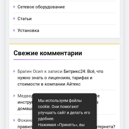
Сетевое оборудование
Статьи
Установка
Свежие комментарии
Брагин Осип
к записи
Битрикс24: Всё, что
нужно знать о лицензиях, тарифах и
стоимости в компании Айтекс
Медведева Амалия
к записи
Основные
Мы используем файлы
инструменты для создания серверов в
cookie. Они помогают
домашних условиях
улучшать сайт и делать его
удобнее.
Фокина Нева
к записи
Как выбрать
Нажимая «Принять», вы
правильный модем для домашнего интернета?