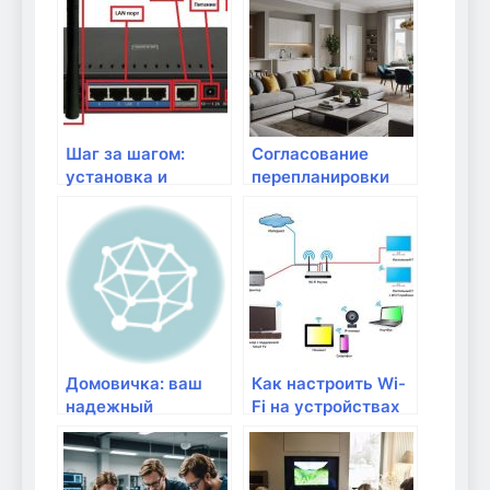
instruments-nn.ru
на даче: пошаговое
руководство
Шаг за шагом:
Согласование
установка и
перепланировки
настройка
квартиры в Санкт-
OpenWRT на вашем
Петербурге —
роутере
узаконим уже
сделанную
перепланировку —
Pereplan
Домовичка: ваш
Как настроить Wi-
надежный
Fi на устройствах
помощник в
Apple (iPhone, iPad,
выборе мебели для
MacBook)
дома