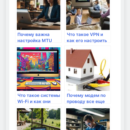
Почему важна
Что такое VPN и
настройка MTU
как его настроить
для домашнего
на роутере?
интернета?
Что такое системы
Почему модем по
Wi-Fi и как они
проводу все еще
работают?
актуален?