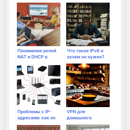
серверов
DNS, DHCP и их
роль
Понимание ролей
Что такое IPv6 и
NAT и DHCP в
зачем он нужен?
домашней сети
Проблемы с IP-
VPN для
адресами: как их
домашнего
решить?
интернета: зачем
он нужен?