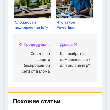
Сложности
Что такое
подключения IoT-
Powerline
устройств к
адаптеры и как они
маршрутизатору
работают?
Предыдущая:
Далее:
Навигация
по
Советы по
Как выбрать
защите
домашнюю сеть
записям
беспроводной
для онлайн-игр?
сети от взлома
Похожие статьи