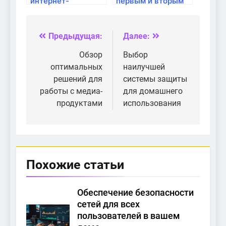
интернет-
первым и вторым
соединения для
поколениям
учебы: советы и
маршрутизаторов
рекомендации
Предыдущая:
Далее:
Навигация
по
Обзор
Выбор
оптимальных
наилучшей
записям
решений для
системы защиты
работы с медиа-
для домашнего
продуктами
использования
Похожие статьи
Обеспечение безопасности
сетей для всех
пользователей в вашем