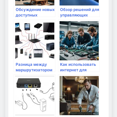
Обсуждение новых
Обзор решений для
доступных
управляющих
технологий для
устройств через
упрощения
Wi-Fi
использования
Разница между
Как использовать
маршрутизатором
интернет для
и модемом
улучшения
качества жизни?