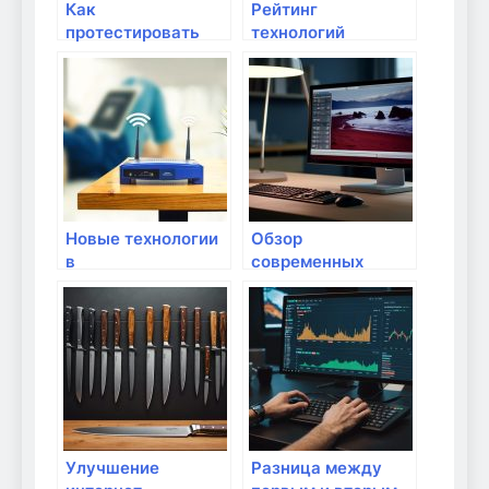
Как
Рейтинг
протестировать
технологий
соединение на
управления умным
уровне качества?
домом через Wi-Fi
Новые технологии
Обзор
в
современных
маршрутизаторах:
маршрутизаторов
чего ждать в
с поддержкой IoT
будущем?
Улучшение
Разница между