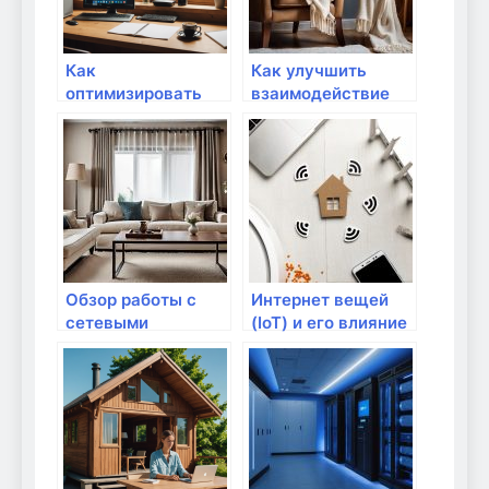
Как
Как улучшить
оптимизировать
взаимодействие
домашнюю сеть
разных устройств
для работы с
на уровне сети?
внешними
устройствами?
Обзор работы с
Интернет вещей
сетевыми
(IoT) и его влияние
устройствами для
на сетевое
дома
оборудование