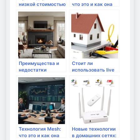
низкой стоимостью
что это и как она
услуги: стоит ли
работает?
доверять?
Преимущества и
Стоит ли
недостатки
использовать live
комбинированных
USB? Подробный
маршрутизаторов
обзор
Технология Mesh:
Новые технологии
что это и как она
в домашних сетях: