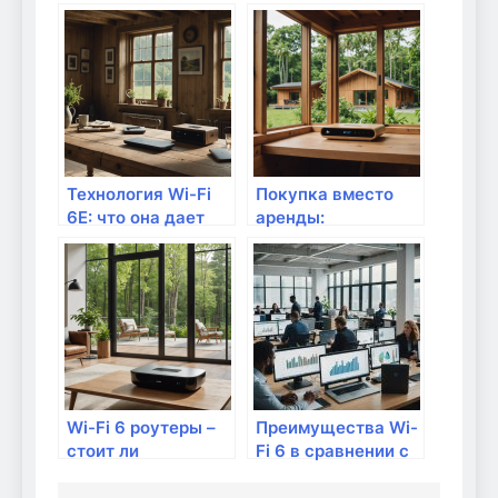
работает?
что стоит знать?
Технология Wi-Fi
Покупка вместо
6E: что она дает
аренды:
для дома?
преимущества и
недостатки
Wi-Fi 6 роутеры –
Преимущества Wi-
стоит ли
Fi 6 в сравнении с
переплачивать для
Wi-Fi 5
дачного