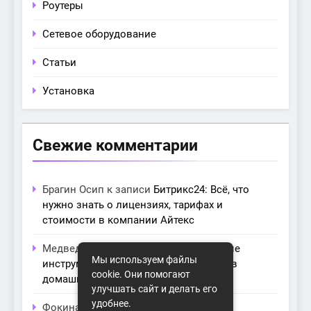
Роутеры
Сетевое оборудование
Статьи
Установка
Свежие комментарии
Брагин Осип
к записи
Битрикс24: Всё, что
нужно знать о лицензиях, тарифах и
стоимости в компании Айтекс
Медведева Амалия
к записи
Основные
Мы используем файлы
инструменты для создания серверов в
cookie. Они помогают
домашних условиях
улучшать сайт и делать его
удобнее.
Фокина Нева
к записи
Как выбрать