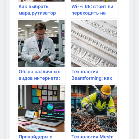
Как выбрать
Wi-Fi 6E: стоит ли
маршрутизатор
переходить на
для Smart TV?
новое поколение?
Обзор различных
Технология
видов интернета:
Beamforming: как
что подходит
она работает?
лучше?
Провайдеры с
Технология Mesh: