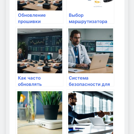
Обновление
Выбор
прошивки
маршрутизатора
маршрутизатора:
для дома
когда это нужно
делать?
Как часто
Система
обновлять
безопасности для
прошивку
домашней сети
маршрутизатора