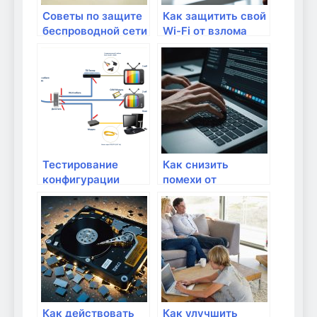
Советы по защите
Как защитить свой
беспроводной сети
Wi-Fi от взлома
от взлома
Тестирование
Как снизить
конфигурации
помехи от
маршрутизатора:
соседских Wi-Fi
что проверить?
сетей?
Как действовать
Как улучшить