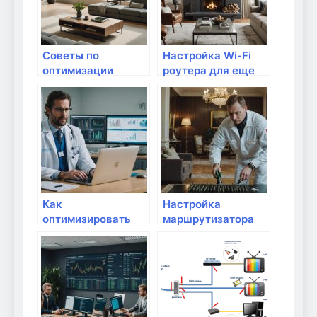
Советы по
Настройка Wi-Fi
оптимизации
роутера для еще
маршрутизатора
большей скорости
для квартир
Как
Настройка
оптимизировать
маршрутизатора
раздачу интернета
для
на смартфоне?
видеонаблюдения