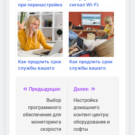
при перенастройке
сигнал Wi-Fi:
маршрутизатора?
советы и трюки
Как продлить срок
Как продлить срок
службы вашего
службы вашего
маршрутизатора
маршрутизатора?
Предыдущая:
Далее:
Навигация
по
Выбор
Настройка
программного
домашнего
записям
обеспечения для
контент-центра:
мониторинга
оборудование и
скорости
софты