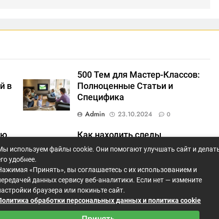
500 Тем для Мастер-Классов:
й в
Полноценные Статьи и
Специфика
Admin
23.10.2024
0
ию
Как находить следы
нестабильных соединений и
Мы используем файлы cookie. Они помогают улучшать сайт и делат
предотвращать их?
его удобнее.
Нажимая «Принять», вы соглашаетесь с их использованием и
Admin
23.10.2024
0
передачей данных сервису веб-аналитики. Если нет — измените
настройки браузера или покиньте сайт.
Политика обработки персональных данных и политика cookie
Принять