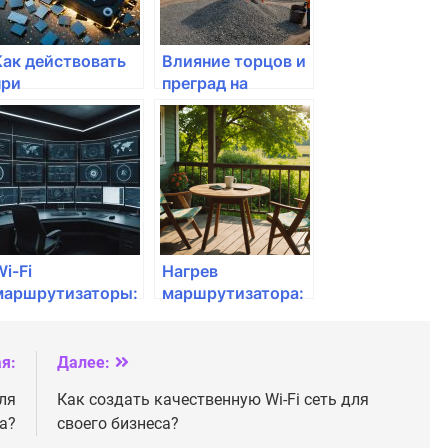
Как действовать
Влияние торцов и
при
преград на
перенастройке
качество Wi-Fi
маршрутизатора?
i-Fi
Нагрев
маршрутизаторы:
маршрутизатора:
что нужно знать
что делать, если
перед покупкой
он греется?
я:
Далее:
ля
Как создать качественную Wi-Fi сеть для
а?
своего бизнеса?