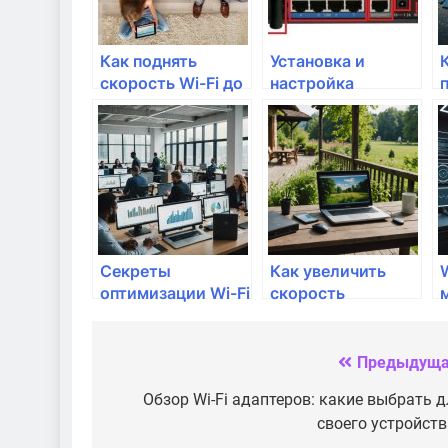
Как поднять
Установка и
скорость Wi-Fi до
настройка
предела?
маршрутизатора:
пошаговое
руководство
Секреты
Как увеличить
W
оптимизации Wi-Fi
скорость
для студентов
интернета без
дополнительных
затрат
Предыдуща
Навигация
по
Обзор Wi-Fi адаптеров: какие выбрать д
своего устройств
записям