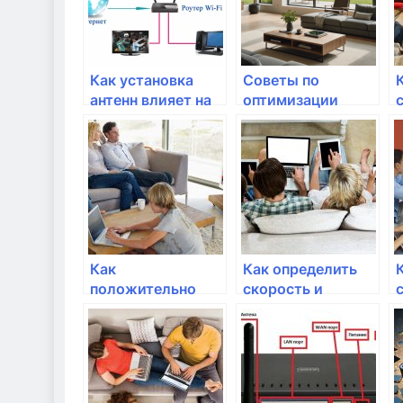
Как установка
Советы по
антенн влияет на
оптимизации
качество сигнала?
маршрутизатора
для квартир
Как
Как определить
положительно
скорость и
влияет
качество Wi-Fi
обновление
сигнала
прошивки на
маршрутизатор?