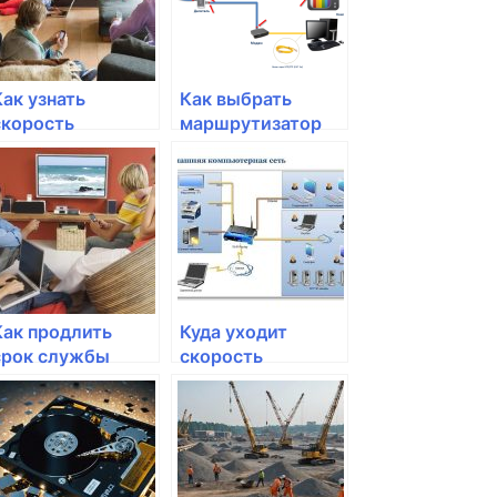
Как узнать
Как выбрать
скорость
маршрутизатор
интернета,
для онлайн-игр?
подключенного к
роутеру?
Как продлить
Куда уходит
срок службы
скорость
вашего
интернета в
маршрутизатора?
беспроводной
сети Wi-Fi