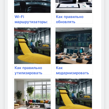
Wi-Fi
Как правильно
маршрутизаторы:
обновлять
что нужно знать
оборудование для
перед покупкой
интернета?
Как правильно
Как
утилизировать
модернизировать
старое сетевое
старое
оборудование?
оборудование для
интернета?