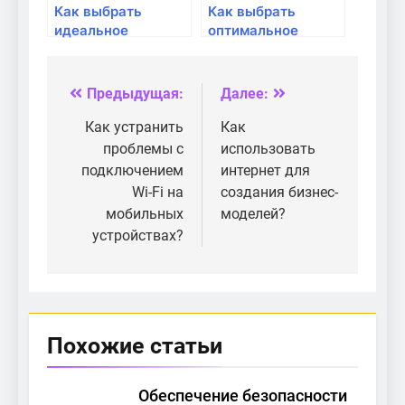
Как выбрать
Как выбрать
идеальное
оптимальное
оборудование для
оборудование для
стриминга?
удаленной работы?
Предыдущая:
Далее:
Навигация
по
Как устранить
Как
проблемы с
использовать
записям
подключением
интернет для
Wi-Fi на
создания бизнес-
мобильных
моделей?
устройствах?
Похожие статьи
Обеспечение безопасности