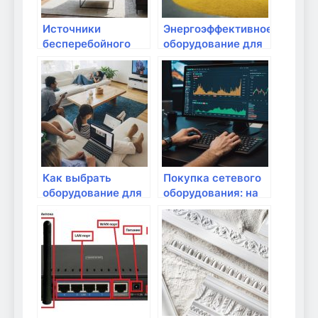
Источники
Энергоэффективное
бесперебойного
оборудование для
питания для
вашего домашнего
маршрутизаторов:
интернета
что нужно знать?
Как выбрать
Покупка сетевого
оборудование для
оборудования: на
потоковой
что обращать
передачи видео
внимание