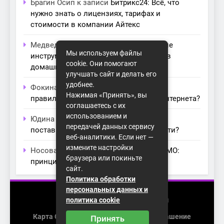
Брагин Осип
к записи
Битрикс24: Всё, что
нужно знать о лицензиях, тарифах и
стоимости в компании Айтекс
Медведева Амалия
к записи
Основные
Мы используем файлы
инструменты для создания серверов в
cookie. Они помогают
домашних условиях
улучшать сайт и делать его
удобнее.
Фокина Нева
к записи
Как выбрать
Нажимая «Принять», вы
правильный модем для домашнего интернета?
соглашаетесь с их
использованием и
Юдина Ивона
к записи
Проблемы с
передачей данных сервису
поставщиками интернета: как их обойти?
веб-аналитики. Если нет —
измените настройки
Носова Агата
к записи
Технология MIMO:
браузера или покиньте
принципы работы и её преимущества
сайт.
Политика обработки
персональных данных и
2026 (с) https://homenet-spb.ru
политика cookie
Карта Сайта
Пользовательское Соглашение
Принять