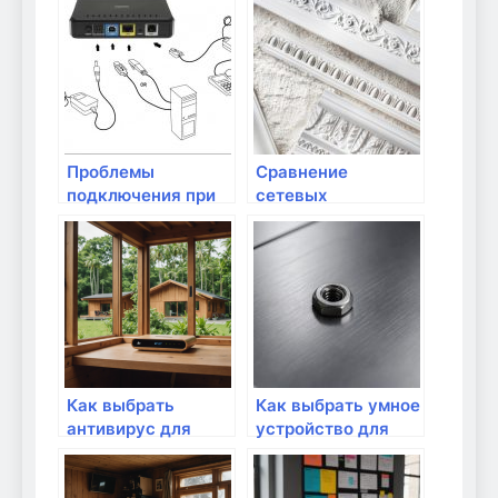
интернета
интернета?
Проблемы
Сравнение
подключения при
сетевых
дешевых
адаптеров: какие
адаптерах: что
лучше?
знать?
Как выбрать
Как выбрать умное
антивирус для
устройство для
защиты домашней
контроля Wi-Fi
сети?