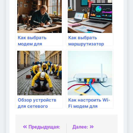
Как выбрать
Как выбрать
модем для
маршрутизатор
интернета
для офиса?
Обзор устройств
Как настроить Wi-
для сетевого
Fi модем для
подключения в
быстрого и
разных странах
надежного
подключения?
Предыдущая:
Далее:
Навигация