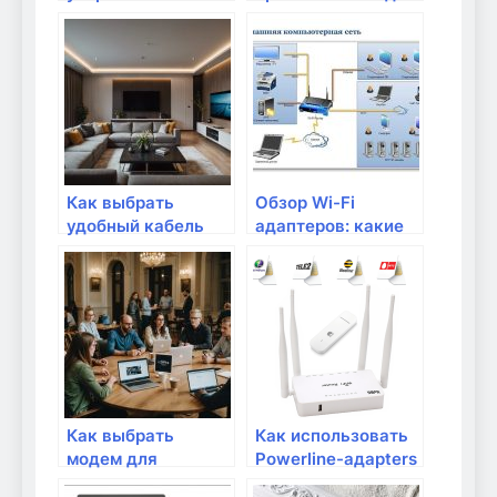
выбрать
для домашнего
правильный
интернета?
маршрутизатор
Как выбрать
Обзор Wi-Fi
удобный кабель
адаптеров: какие
для подключения
выбрать для
интернета?
своего
устройства?
Как выбрать
Как использовать
модем для
Powerline-адapters
домашнего
для улучшения