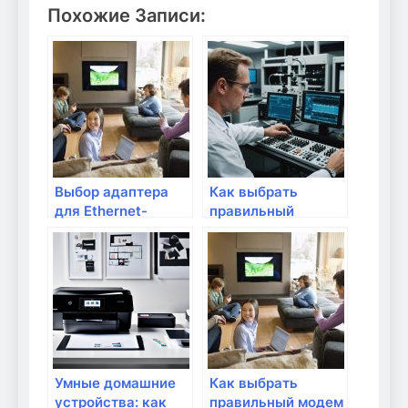
Похожие Записи:
Выбор адаптера
Как выбрать
для Ethernet-
правильный
соединения
интернет-кабель?
Умные домашние
Как выбрать
устройства: как
правильный модем