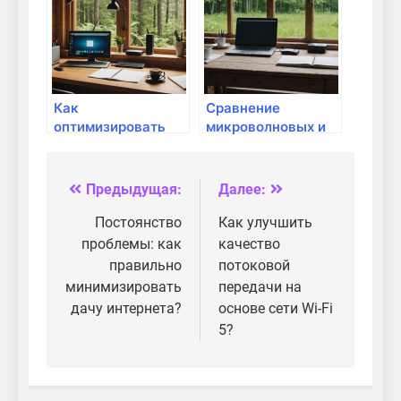
Как
Сравнение
оптимизировать
микроволновых и
домашнюю сеть
волновых антенн
для работы с
для домашних
внешними
маршрутизаторов
Предыдущая:
Далее:
Навигация
устройствами?
по
Постоянство
Как улучшить
проблемы: как
качество
записям
правильно
потоковой
минимизировать
передачи на
дачу интернета?
основе сети Wi-Fi
5?