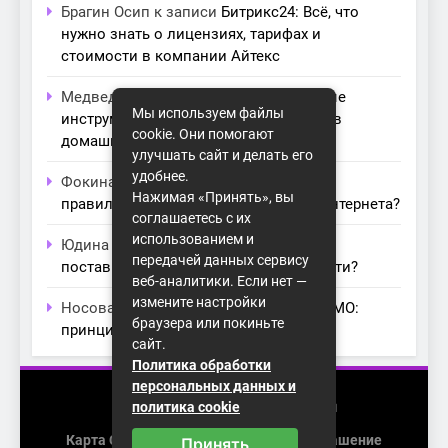
Брагин Осип
к записи
Битрикс24: Всё, что
нужно знать о лицензиях, тарифах и
стоимости в компании Айтекс
Медведева Амалия
к записи
Основные
Мы используем файлы
инструменты для создания серверов в
cookie. Они помогают
домашних условиях
улучшать сайт и делать его
удобнее.
Фокина Нева
к записи
Как выбрать
Нажимая «Принять», вы
правильный модем для домашнего интернета?
соглашаетесь с их
использованием и
Юдина Ивона
к записи
Проблемы с
передачей данных сервису
поставщиками интернета: как их обойти?
веб-аналитики. Если нет —
измените настройки
Носова Агата
к записи
Технология MIMO:
браузера или покиньте
принципы работы и её преимущества
сайт.
Политика обработки
персональных данных и
2026 (с) https://homenet-spb.ru
политика cookie
Карта Сайта
Пользовательское Соглашение
Принять