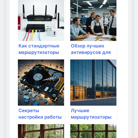
несколькими
провайдерами?
Как стандартные
Обзор лучших
маршрутизаторы
антивирусов для
могут улучшить
защиты домашних
ваш интернет в
маршрутизаторов
квартире?
Секреты
Лучшие
настройки работы
маршрутизаторы
роутера для
для дачи: что
геймеров
учитывать?