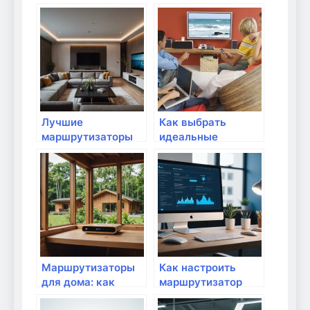
что нужно знать
для онлайн-
перед покупкой
работы?
Лучшие
Как выбрать
маршрутизаторы
идеальные
для 4K стриминга
маршрутизаторы
для
стационарного/
портативного
использования?
Маршрутизаторы
Как настроить
для дома: как
маршрутизатор
выбрать лучший
для работы с