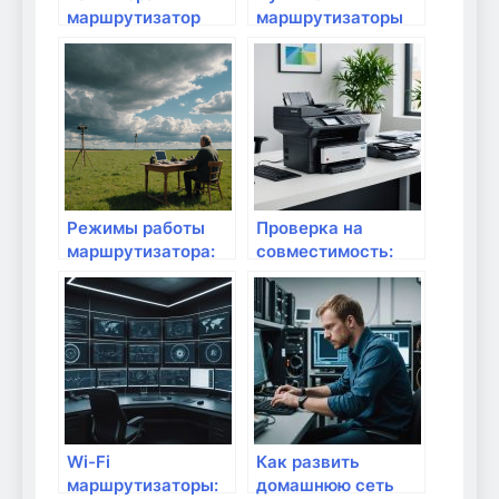
маршрутизатор
маршрутизаторы
для сложных
для коротких
условий?
поездок
Режимы работы
Проверка на
маршрутизатора:
совместимость:
что они означают?
Какие
маршрутизаторы
работают с чем?
Wi-Fi
Как развить
маршрутизаторы:
домашнюю сеть