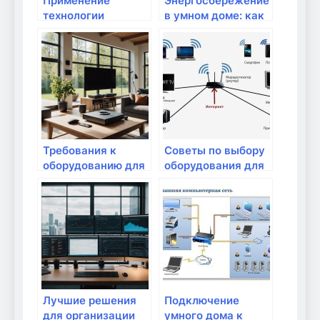
Применение
Энергосбережение
технологии
в умном доме: как
интернет вещей в
выбрать
домашнем
оборудование
пространстве
Требования к
Советы по выбору
оборудованию для
оборудования для
растущего умного
умного дома
дома
Лучшие решения
Подключение
для организации
умного дома к