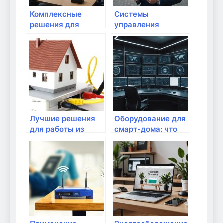
Комплексные
Системы
решения для
управления
умного дома: что
домашним
выбрать?
интернетом:
полезные решения
Лучшие решения
Оборудование для
для работы из
смарт-дома: что
дома
выбрать?