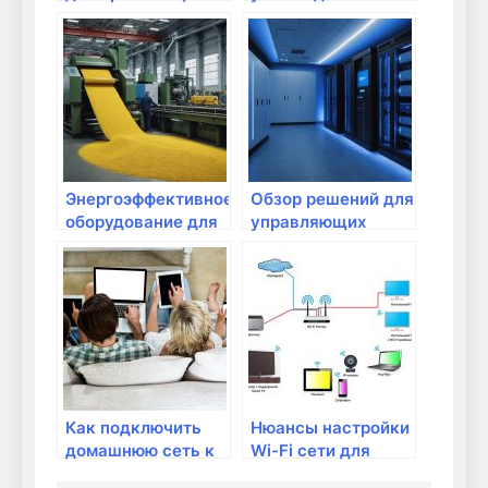
рабочего места
роутеру: что нужно
дома
знать?
Энергоэффективное
Обзор решений для
оборудование для
управляющих
вашего домашнего
устройств через
интернета
Wi-Fi
Как подключить
Нюансы настройки
домашнюю сеть к
Wi-Fi сети для
устройствам
умного дома