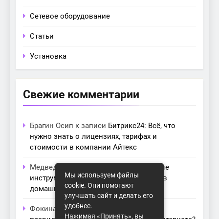
Сетевое оборудование
Статьи
Установка
Свежие комментарии
Брагин Осип
к записи
Битрикс24: Всё, что
нужно знать о лицензиях, тарифах и
стоимости в компании Айтекс
Медведева Амалия
к записи
Основные
Мы используем файлы
инструменты для создания серверов в
cookie. Они помогают
домашних условиях
улучшать сайт и делать его
удобнее.
Фокина Нева
к записи
Как выбрать
Нажимая «Принять», вы