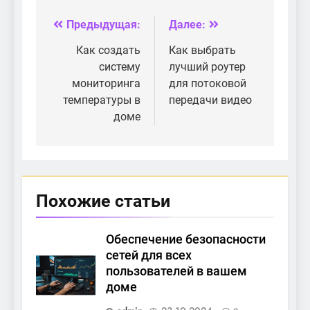
умного дома?
Предыдущая:
Далее:
Навигация
по
Как создать
Как выбрать
систему
лучший роутер
записям
мониторинга
для потоковой
температуры в
передачи видео
доме
Похожие статьи
Обеспечение безопасности
сетей для всех
пользователей в вашем
доме