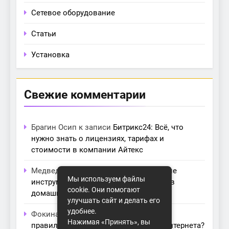
Сетевое оборудование
Статьи
Установка
Свежие комментарии
Брагин Осип
к записи
Битрикс24: Всё, что
нужно знать о лицензиях, тарифах и
стоимости в компании Айтекс
Медведева Амалия
к записи
Основные
Мы используем файлы
инструменты для создания серверов в
cookie. Они помогают
домашних условиях
улучшать сайт и делать его
удобнее.
Фокина Нева
к записи
Как выбрать
Нажимая «Принять», вы
правильный модем для домашнего интернета?