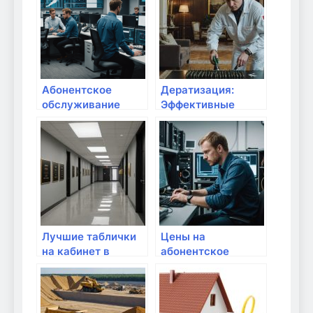
Абонентское
Дератизация:
обслуживание
Эффективные
компьютеров
методы борьбы с
организаций в
грызунами в
Москве: какие
Москве |
преимущества и
Атмосфера
цены услуг от
Инновационных
Информационных
Систем
Лучшие таблички
Цены на
на кабинет в
абонентское
Москве по
обслуживание
отличной цене
компьютеров
организаций в
Москве