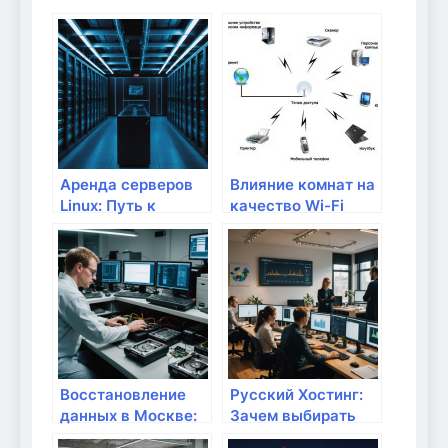
Аренда серверов
Влияние комнат на
Linux: Путь к
качество Wi-Fi
эффективному
сигнала
управлению IT-
инфраструктурой
Восстановление
Русский Хостинг:
данных в Москве:
Зачем выбирать
надежные
локальные