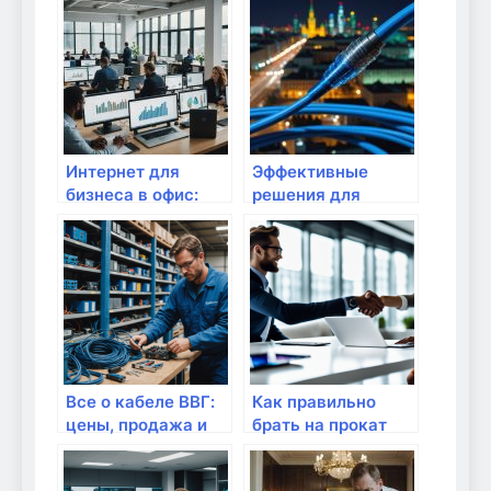
решения с жестких
решения для
дисков, флешек и
вашего бизнеса?
RAID —
лаборатория
АЙКЭН
Интернет для
Эффективные
бизнеса в офис:
решения для
надежные
связи: Почему
решения от
стоит купить
провайдера
оптический кабель
Комфорт XXI век в
Инкаб в Москве
Керчи
Все о кабеле ВВГ:
Как правильно
цены, продажа и
брать на прокат
доставка в Москве
интернет-
оборудование?