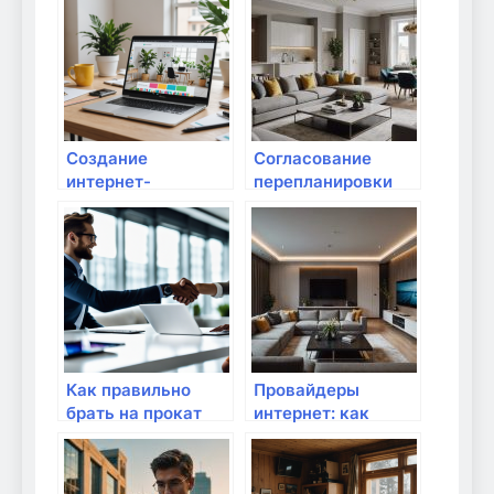
климата в
Пошаговое
помещениях
Руководство
Создание
Согласование
интернет-
перепланировки
магазина:
квартиры в Санкт-
Пошаговое
Петербурге —
руководство для
узаконим уже
начинающих
сделанную
перепланировку —
Pereplan
Как правильно
Провайдеры
брать на прокат
интернет: как
интернет-
найти лучшие
оборудование?
предложения