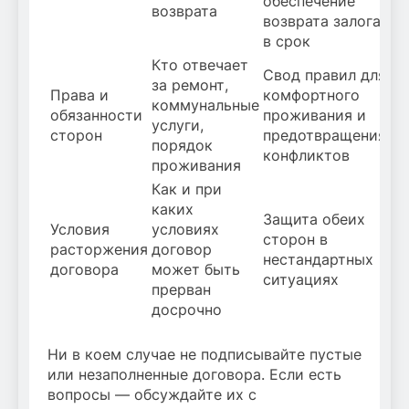
обеспечение
возврата
возврата залога
в срок
Кто отвечает
Свод правил для
за ремонт,
Права и
комфортного
коммунальные
обязанности
проживания и
услуги,
сторон
предотвращения
порядок
конфликтов
проживания
Как и при
каких
Защита обеих
Условия
условиях
сторон в
расторжения
договор
нестандартных
договора
может быть
ситуациях
прерван
досрочно
Ни в коем случае не подписывайте пустые
или незаполненные договора. Если есть
вопросы — обсуждайте их с