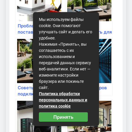
Мы используем файлы
Проблемы с
Какой роутер
cookie. Они помогают
поставщиками
лучше выбрать для
улучшать сайт и делать его
интернета: как их
большой дачи:
удобнее.
обойти?
Полное
Нажимая «Принять», вы
руководство
соглашаетесь с их
использованием и
передачей данных сервису
веб-аналитики. Если нет —
измените настройки
браузера или покиньте
Советы по
Аренда серверов
сайт.
подключению к Wi-
Linux: Путь к
Политика обработки
Fi в
эффективному
персональных данных и
многоквартирных
управлению IT-
политика cookie
домах
инфраструктурой
Принять