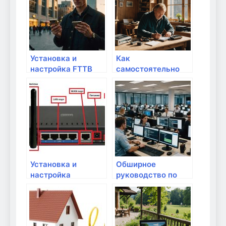
Установка и
Как
настройка FTTB
самостоятельно
интернета:
подключить и
пошаговое
настроить роутер
руководство
на даче: пошаговое
руководство
Установка и
Обширное
настройка
руководство по
маршрутизатора:
сетевым
пошаговое
проекторным
руководство
системам