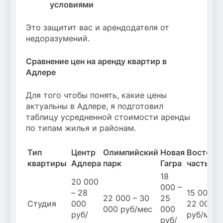
условиями
Это защитит вас и арендодателя от
недоразумений.
Сравнение цен на аренду квартир в
Адлере
Для того чтобы понять, какие цены
актуальны в Адлере, я подготовил
таблицу усредненной стоимости аренды
по типам жилья и районам.
Тип
Центр
Олимпийский
Новая
Восточн
квартиры
Адлера
парк
Гагра
часть
18
20 000
000 –
– 28
15 000 –
22 000 – 30
25
Студия
000
22 000
000 руб/мес
000
руб/
руб/мес
руб/