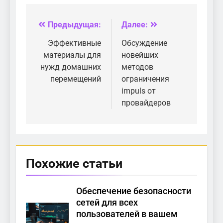
Wi-Fi 5
Wi-Fi и его
преимущества
Предыдущая:
Далее:
Навигация
по
Эффективные
Обсуждение
материалы для
новейших
записям
нужд домашних
методов
перемещений
ограничения
impuls от
провайдеров
Похожие статьи
Обеспечение безопасности
сетей для всех
пользователей в вашем