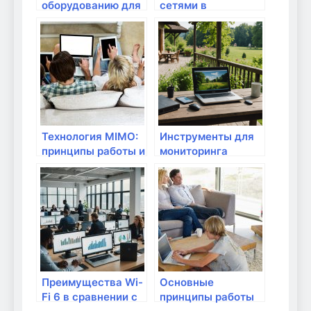
оборудованию для
сетями в
работы с
удаленных
облачными
районах: как
сервисами
решить?
Технология MIMO:
Инструменты для
принципы работы и
мониторинга
её преимущества
работы интернет-
сети
Преимущества Wi-
Основные
Fi 6 в сравнении с
принципы работы