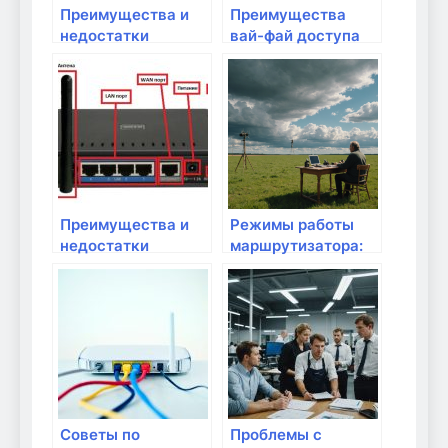
Преимущества и
Преимущества
недостатки
вай-фай доступа
сетевых фильтров
для работы с
документами
Преимущества и
Режимы работы
недостатки
маршрутизатора:
коммутаторов
что они означают?
Советы по
Проблемы с