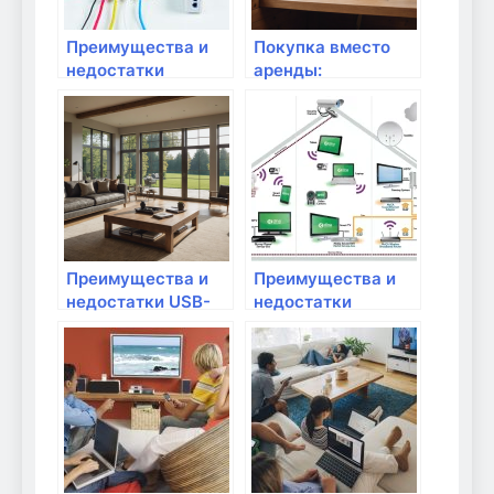
Преимущества и
Покупка вместо
недостатки
аренды:
использования
преимущества и
VPN на уровне
недостатки
роутера
Преимущества и
Преимущества и
недостатки USB-
недостатки
адаптеров для Wi-
проводных и
Fi
беспроводных
модемов