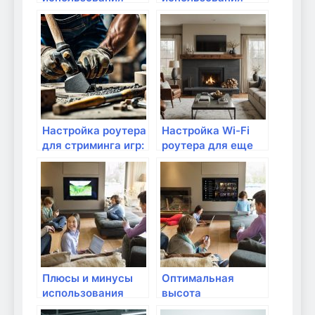
VPN для
VPN на домашнем
домашнего
маршрутизаторе
интернета
Настройка роутера
Настройка Wi-Fi
для стриминга игр:
роутера для еще
с чего начать?
большей скорости
Плюсы и минусы
Оптимальная
использования
высота
DSL-модема
размещения