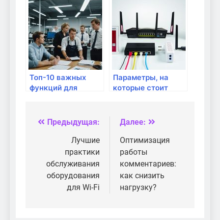
роутера для Wi-Fi
сети
Топ-10 важных
Параметры, на
функций для
которые стоит
домашнего
обратить внимание
роутера
при выборе
роутера
Предыдущая:
Далее:
Навигация
по
Лучшие
Оптимизация
практики
работы
записям
обслуживания
комментариев:
оборудования
как снизить
для Wi-Fi
нагрузку?