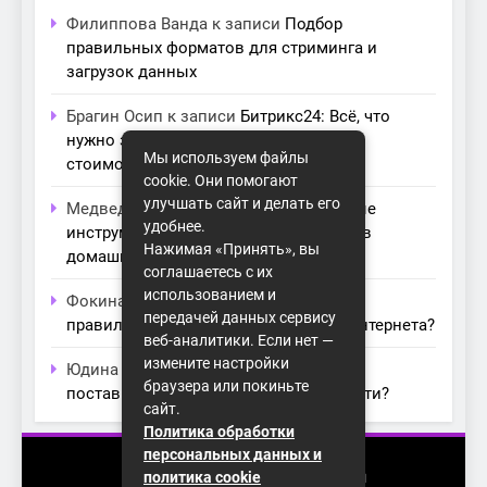
Филиппова Ванда
к записи
Подбор
правильных форматов для стриминга и
загрузок данных
Брагин Осип
к записи
Битрикс24: Всё, что
нужно знать о лицензиях, тарифах и
Мы используем файлы
стоимости в компании Айтекс
cookie. Они помогают
улучшать сайт и делать его
Медведева Амалия
к записи
Основные
удобнее.
инструменты для создания серверов в
Нажимая «Принять», вы
домашних условиях
соглашаетесь с их
использованием и
Фокина Нева
к записи
Как выбрать
передачей данных сервису
правильный модем для домашнего интернета?
веб-аналитики. Если нет —
измените настройки
Юдина Ивона
к записи
Проблемы с
браузера или покиньте
поставщиками интернета: как их обойти?
сайт.
Политика обработки
персональных данных и
2026 (с) https://homenet-spb.ru
политика cookie