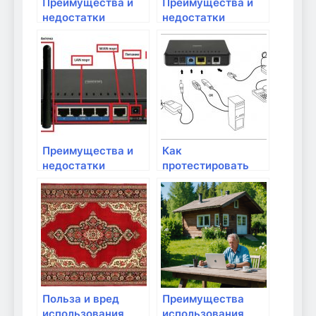
Преимущества и
Преимущества и
недостатки
недостатки
проводных и
сетевых фильтров
беспроводных
модемов
Преимущества и
Как
недостатки
протестировать
коммутаторов
соединение на
уровне качества?
Польза и вред
Преимущества
использования
использования