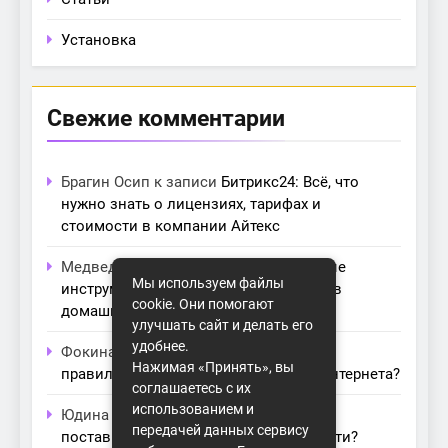
Установка
Свежие комментарии
Брагин Осип
к записи
Битрикс24: Всё, что
нужно знать о лицензиях, тарифах и
стоимости в компании Айтекс
Медведева Амалия
к записи
Основные
Мы используем файлы
инструменты для создания серверов в
cookie. Они помогают
домашних условиях
улучшать сайт и делать его
удобнее.
Фокина Нева
к записи
Как выбрать
Нажимая «Принять», вы
правильный модем для домашнего интернета?
соглашаетесь с их
использованием и
Юдина Ивона
к записи
Проблемы с
передачей данных сервису
поставщиками интернета: как их обойти?