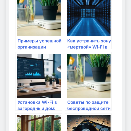
многодетной семьи
Примеры успешной
Как устранить зону
организации
«мертвой» Wi-Fi в
домашней сети
вашем доме
Установка Wi-Fi в
Советы по защите
загородный дом:
беспроводной сети
что учесть?
от взлома