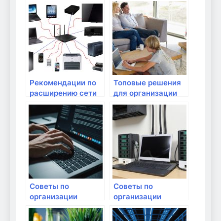
Рекомендации по
Топовые решения
расширению сети
для организации
Wi-Fi в загородном
домашней сети на
доме
большие
расстояния
Советы по
Советы по
организации
организации
видеонаблюдения
домашнего
через интернет
интернета для