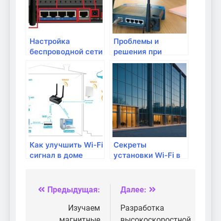
Настройка
Проблемы и
беспроводной сети
решения при
Wi-Fi на маке
установке и
настройке Wi-Fi
сети в доме
Как улучшить Wi-Fi
Секреты
сигнал в доме
установки Wi-Fi в
многоквартирном
доме
Предыдущая:
Далее:
Навигация
по
Изучаем
Разработка
магнитные
высокоскоростной