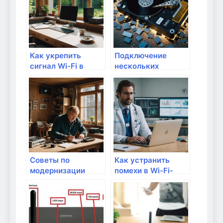
Как укрепить
Подключение
сигнал Wi-Fi в
нескольких
квартире
устройств к
интернету: советы
и ухищрения
Советы по
Как устранить
модернизации
помехи в Wi-Fi-
существующего
сети?
маршрутизатора