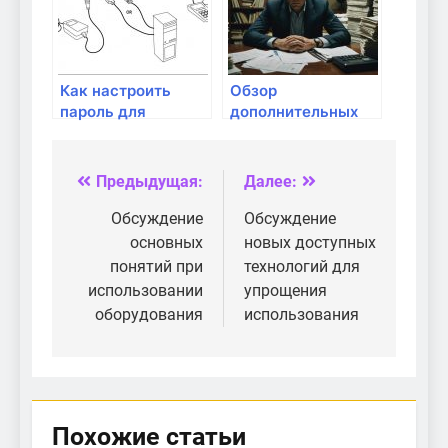
Как настроить
Обзор
пароль для
дополнительных
беспроводной
функций
сети?
современных
маршрутизаторов
Предыдущая:
Далее:
Навигация
по
Обсуждение
Обсуждение
основных
новых доступных
записям
понятий при
технологий для
использовании
упрощения
оборудования
использования
Похожие статьи