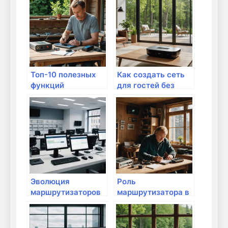
квартире?
Топ-10 полезных
Как создать сеть
функций
для гостей без
современных
доступа к
маршрутизаторов
основной
Эволюция
Роль
маршрутизаторов
маршрутизатора в
и их влияние на
умном доме:
повседневную
основные функции
жизнь