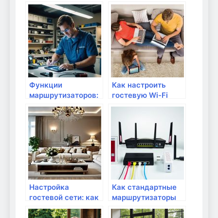
улучшить качество
зачем это нужно?
вашего интернета
Функции
Как настроить
маршрутизаторов:
гостевую Wi-Fi
что полезно знать?
сеть для дома
Настройка
Как стандартные
гостевой сети: как
маршрутизаторы
это сделать?
могут улучшить
ваш интернет в