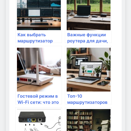
Как выбрать
Важные функции
маршрутизатор
роутера для дачи,
для
о которых нужно
многопользовательской
знать
сети
Гостевой режим в
Топ-10
Wi-Fi сети: что это
маршрутизаторов
такое и как его
с мощной защитой
настроить?